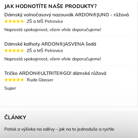
JAK HODNOTÍTE NAŠE PRODUKTY?
Dámský volnočasový nazouvák ARDON®JUNO - růžová
ZŠ a MŠ Petrovice
Naprostá spokojenost, všem vřele doporučujeme!
Dámské kalhoty ARDON®JASVENA šedá
ZŠ a MŠ Petrovice
Naprostá spokojenost, všem vřele doporučujeme!
Tričko ARDON®ULTRITE®GO! dámské růžová
Ruda Glasser
Super
ČLÁNKY
Potisk a výšivka na oděvy – jak na to jednoduše a rychle