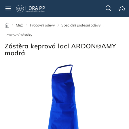
/
Muži
/
Pracovní oděvy
/
Speciální profesní oděvy
/
Pracovní zástěry
/
Zástěra keprová lacl ARDON®AMY
modrá