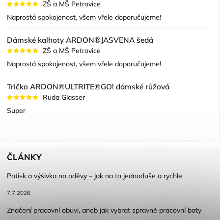
ZŠ a MŠ Petrovice
Naprostá spokojenost, všem vřele doporučujeme!
Dámské kalhoty ARDON®JASVENA šedá
ZŠ a MŠ Petrovice
Naprostá spokojenost, všem vřele doporučujeme!
Tričko ARDON®ULTRITE®GO! dámské růžová
Ruda Glasser
Super
ČLÁNKY
Potisk a výšivka na oděvy – jak na to jednoduše a rychle
7.7.2026
Značení pracovní obuvi, aneb jak vybrat spravné pracovní boty