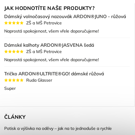
JAK HODNOTÍTE NAŠE PRODUKTY?
Dámský volnočasový nazouvák ARDON®JUNO - růžová
ZŠ a MŠ Petrovice
Naprostá spokojenost, všem vřele doporučujeme!
Dámské kalhoty ARDON®JASVENA šedá
ZŠ a MŠ Petrovice
Naprostá spokojenost, všem vřele doporučujeme!
Tričko ARDON®ULTRITE®GO! dámské růžová
Ruda Glasser
Super
ČLÁNKY
Potisk a výšivka na oděvy – jak na to jednoduše a rychle