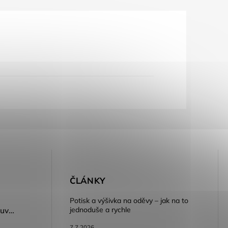
E
ČLÁNKY
Potisk a výšivka na oděvy – jak na to
jednoduše a rychle
Dámský volnočasový nazouvák ARDON®JUNO - růžová
7.7.2026