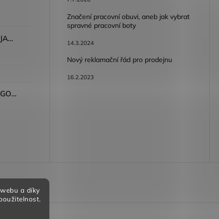
Značení pracovní obuvi, aneb jak vybrat
spravné pracovní boty
Dámské kalhoty ARDON®JASVENA šedá
14.3.2024
Nový reklamační řád pro prodejnu
16.2.2023
Tričko ARDON®ULTRITE®GO! dámské růžová
bních údajů
 webu a díky
použitelnost.