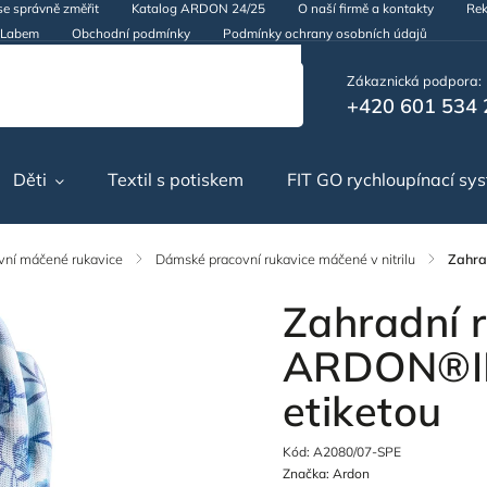
se správně změřit
Katalog ARDON 24/25
O naší firmě a kontakty
Rek
d Labem
Obchodní podmínky
Podmínky ochrany osobních údajů
Zákaznická podpora:
+420 601 534 
Děti
Textil s potiskem
FIT GO rychloupínací sy
ní máčené rukavice
/
Dámské pracovní rukavice máčené v nitrilu
/
Zahra
Zahradní 
ARDON®IRI
etiketou
Kód:
A2080/07-SPE
Značka:
Ardon