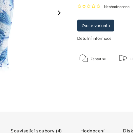
Neohodnoceno
Zvolte variantu
Detailní informace
Zeptat se
Hl
Související soubory (4)
Hodnocení
Dis