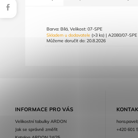
Facebook
Barva: Bílá, Velikost: 07-SPE
Skladem u dodavatele
(>3 ks)
| A2080/07-SP
Můžeme doručit do:
20.8.2026
INFORMACE PRO VÁS
KONTAK
Velikostní tabulky ARDON
hora.pavel
Jak se správně změřit
+420 601 
Katalog ARDON 24/25