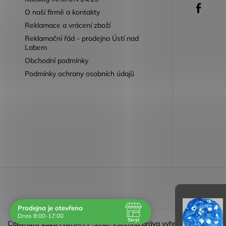
Faceb
O naší firmě a kontakty
Reklamace a vrácení zboží
Reklamační řád - prodejna Ústí nad
Labem
Obchodní podmínky
Podmínky ochrany osobních údajů
Reklamace 
Prodejna je otevřena
Dnes 8:00-17:00
Skrýt
Copyright 2026
HORA PP s.r.o.
. Všechna práva vyhrazena.