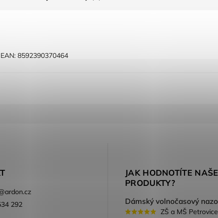
E
EAN:
8592390370464
T
JAK HODNOTÍTE NAŠ
PRODUKTY?
@
ardon.cz
534 292
ZŠ a MŠ Petrovice