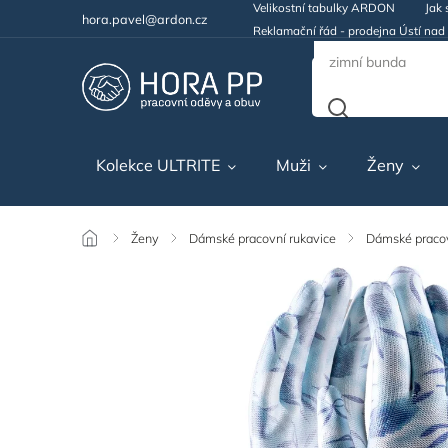
Velikostní tabulky ARDON
Jak 
hora.pavel@ardon.cz
Reklamační řád - prodejna Ústí na
Kolekce ULTRITE
Muži
Ženy
/
Ženy
/
Dámské pracovní rukavice
/
Dámské pracov