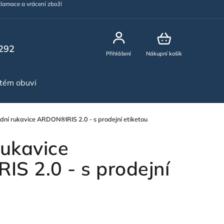
lamace a vrácení zboží
292
Přihlášení
Nákupní košík
stém obuvi
NOVINKY
dní rukavice ARDON®IRIS 2.0 - s prodejní etiketou
rukavice
S 2.0 - s prodejní