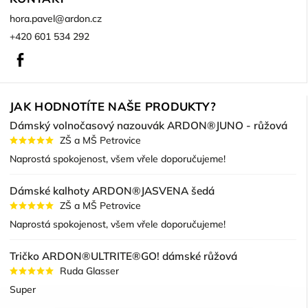
hora.pavel
@
ardon.cz
+420 601 534 292
Facebook
JAK HODNOTÍTE NAŠE PRODUKTY?
Dámský volnočasový nazouvák ARDON®JUNO - růžová
ZŠ a MŠ Petrovice
Naprostá spokojenost, všem vřele doporučujeme!
Dámské kalhoty ARDON®JASVENA šedá
ZŠ a MŠ Petrovice
Naprostá spokojenost, všem vřele doporučujeme!
Tričko ARDON®ULTRITE®GO! dámské růžová
Ruda Glasser
Super