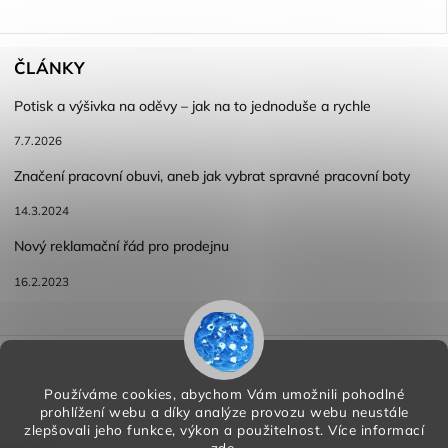
ČLÁNKY
Potisk a výšivka na oděvy – jak na to jednoduše a rychle
7.7.2026
Značení pracovní obuvi, aneb jak vybrat spravné pracovní boty
14.3.2024
Nový reklamační řád pro prodejnu
16.2.2023
Reklamace a vracení zboží
Obchodní podmínky
Podmínky ochrany osobních údajů
Používáme cookies, abychom Vám umožnili pohodlné
prohlížení webu a díky analýze provozu webu neustále
zlepšovali jeho funkce, výkon a použitelnost.
Více informací
zde
.