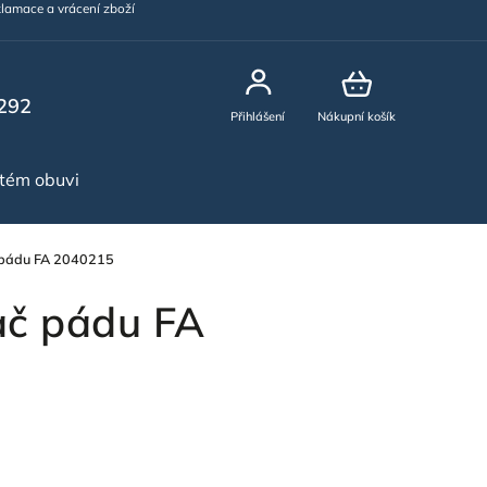
lamace a vrácení zboží
292
Přihlášení
Nákupní košík
stém obuvi
NOVINKY
 pádu FA 2040215
ač pádu FA