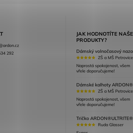
T
JAK HODNOTÍTE NAŠ
PRODUKTY?
@
ardon.cz
534 292
ZŠ a MŠ Petrovice
ook
Naprostá spokojenost, všem
vřele doporučujeme!
ZŠ a MŠ Petrovice
Naprostá spokojenost, všem
vřele doporučujeme!
Ruda Glasser
Super