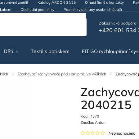
se správně změřit
Katalog ARDON 24/25
O naší firmě a kontakty
Rek
d Labem
Obchodní podmínky
Podmínky ochrany osobních údajů
Zákaznická podpora:
+420 601 534 
Děti
Textil s potiskem
FIT GO rychloupínací sy
škách
/
Zatahovací zachycovače pádu pro práci ve výškách
/
Zachycovač
Zachycov
2040215
Kód:
I4370
Značka:
Ardon
Neohodnoceno