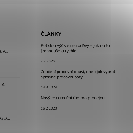
E
ČLÁNKY
Potisk a výšivka na oděvy – jak na to
jednoduše a rychle
Dámský volnočasový nazouvák ARDON®JUNO - růžová
7.7.2026
Značení pracovní obuvi, aneb jak vybrat
spravné pracovní boty
Dámské kalhoty ARDON®JASVENA šedá
14.3.2024
Nový reklamační řád pro prodejnu
16.2.2023
Tričko ARDON®ULTRITE®GO! dámské růžová