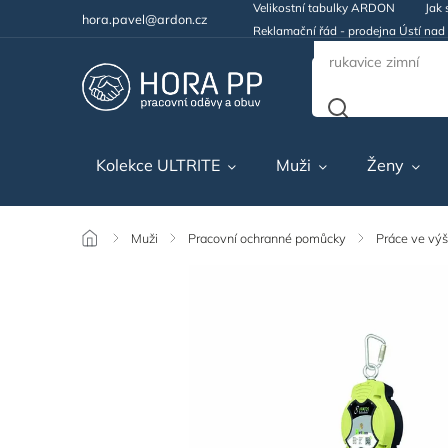
Velikostní tabulky ARDON
Jak 
hora.pavel@ardon.cz
Reklamační řád - prodejna Ústí na
Kolekce ULTRITE
Muži
Ženy
/
Muži
/
Pracovní ochranné pomůcky
/
Práce ve vý