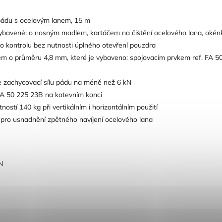
ádu s ocelovým lanem, 15 m
ybavené: o nosným madlem, kartáčem na čištění ocelového lana, okénk
 kontrolu bez nutnosti úplného otevření pouzdra
 o průměru 4,8 mm, které je vybaveno: spojovacím prvkem ref. FA 50
je zachycovací sílu pádu na méně než 6 kN
 FA 50 225 23B na kotevním konci
ostí 140 kg při vertikálním i horizontálním použití
 pro usnadnění zpětného navíjení ocelového lana
N