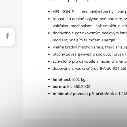
HELIXON-S – samonavíjecí zachycovač p
robustní a odolné polymerové pouzdro, v
vnitřnímu mechanismu, což umožňuje jeho
dodáváno s pozinkovaným ocelovým lanem
Facebook
madlem, vnějším tlumičem energie
vnitřní brzdný mechanismus, který snižu
otočný závěs (swivel) a spojovací prvek
schváleno pro uživatele s maximální hmotn
dodáváno s vodicí šňůrou (FA 20 904 15)
hmotnost:
8,01 kg
norma:
EN 360:2002
minimální pevnost při přetržení:
> 12 k