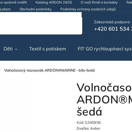
se správně změřit
Katalog ARDON 24/25
O naší firmě a kontakty
Rek
d Labem
Obchodní podmínky
Podmínky ochrany osobních údajů
Zákaznická podpora:
+420 601 534 
Děti
Textil s potiskem
FIT GO rychloupínací sy
Volnočasový nazouvák ARDON®MARINE - bílo-šedá
Volnočaso
ARDON®MA
šedá
Kód:
G3409/36
Značka:
Ardon