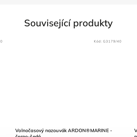
Související produkty
40
Kód:
G3179/40
Volnočasový nazouvák ARDON®MARINE -
černo-šedá
n