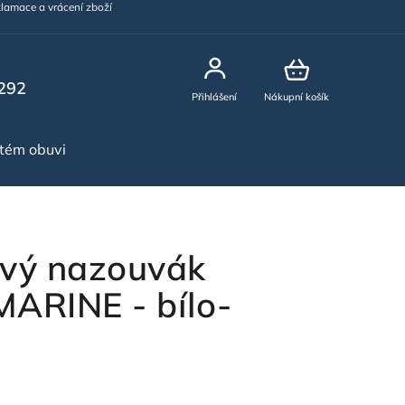
lamace a vrácení zboží
292
Přihlášení
Nákupní košík
stém obuvi
NOVINKY
vý nazouvák
RINE - bílo-