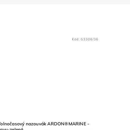
Kód:
G3306/36
Volnočasový nazouvák ARDON®MARINE -
avy-zelená