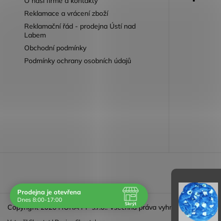
O naší firmě a kontakty
Reklamace a vrácení zboží
Reklamační řád - prodejna Ústí nad
Labem
Obchodní podmínky
Podmínky ochrany osobních údajů
Reklamace 
Prodejna je otevřena
Dnes 8:00-17:00
Skrýt
Copyright 2026
HORA PP s.r.o.
. Všechna práva vyhrazena.
Navštivte nás osobně