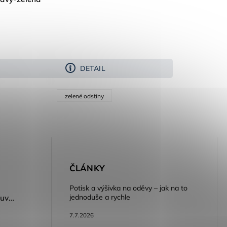
DETAIL
zelené odstíny
E
ČLÁNKY
Potisk a výšivka na oděvy – jak na to
jednoduše a rychle
Dámský volnočasový nazouvák ARDON®JUNO - růžová
7.7.2026