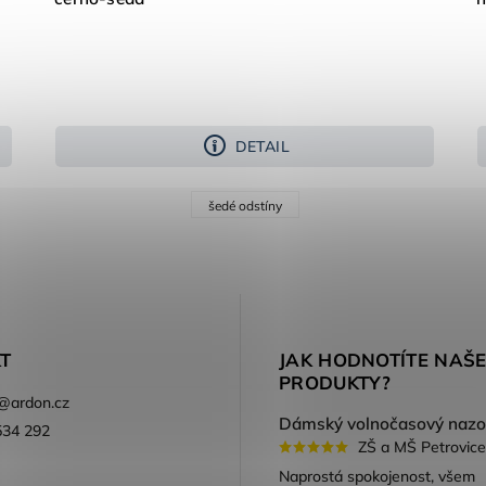
DETAIL
šedé odstíny
T
JAK HODNOTÍTE NAŠ
PRODUKTY?
@
ardon.cz
534 292
ZŠ a MŠ Petrovice
ook
Naprostá spokojenost, všem