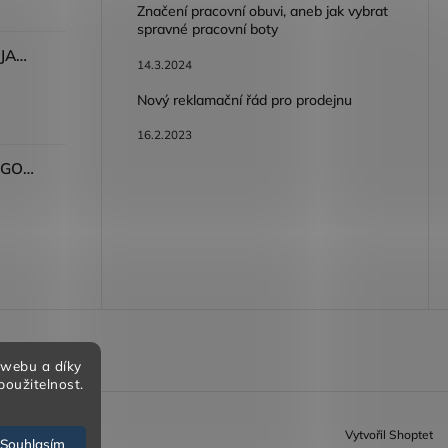
Značení pracovní obuvi, aneb jak vybrat
spravné pracovní boty
Dámské kalhoty ARDON®JASVENA šedá
14.3.2024
Nový reklamační řád pro prodejnu
16.2.2023
Tričko ARDON®ULTRITE®GO! dámské růžová
bních údajů
 webu a díky
použitelnost.
Vytvořil Shoptet
Souhlasím