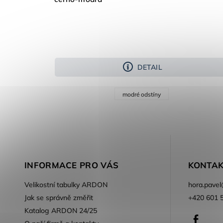
DETAIL
modré odstíny
INFORMACE PRO VÁS
KONTAK
Velikostní tabulky ARDON
hora.pavel
Jak se správně změřit
+420 601 
Katalog ARDON 24/25
Faceb