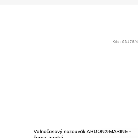
Kód:
G3178/
Volnočasový nazouvák ARDON®MARINE -
černo-modrá