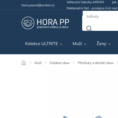
Velikostní tabulky ARDON
Jak 
hora.pavel@ardon.cz
Reklamační řád - prodejna Ústí na
Kolekce ULTRITE
Muži
Ženy
/
Muži
/
Outdoor obuv
/
Přezůvky a domácí obuv
/