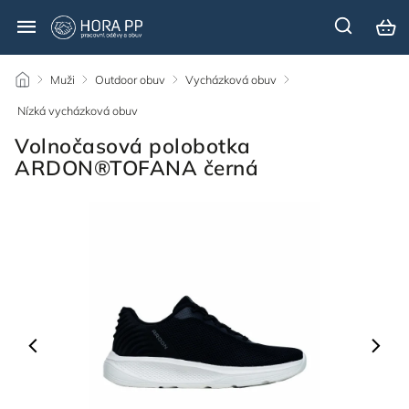
/
Muži
/
Outdoor obuv
/
Vycházková obuv
/
Nízká vycházková obuv
/
Volnočasová polobotka
ARDON®TOFANA černá