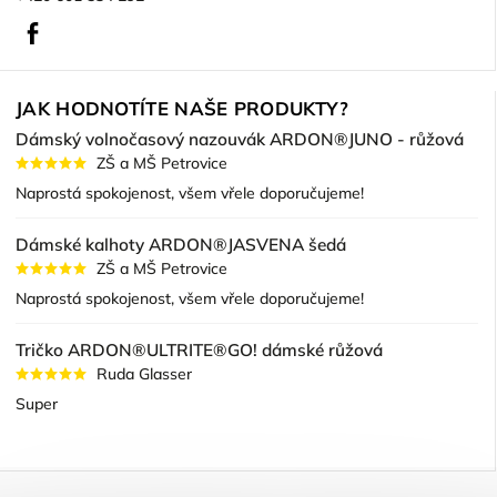
Facebook
JAK HODNOTÍTE NAŠE PRODUKTY?
Dámský volnočasový nazouvák ARDON®JUNO - růžová
ZŠ a MŠ Petrovice
Naprostá spokojenost, všem vřele doporučujeme!
Dámské kalhoty ARDON®JASVENA šedá
ZŠ a MŠ Petrovice
Naprostá spokojenost, všem vřele doporučujeme!
Tričko ARDON®ULTRITE®GO! dámské růžová
Ruda Glasser
Super