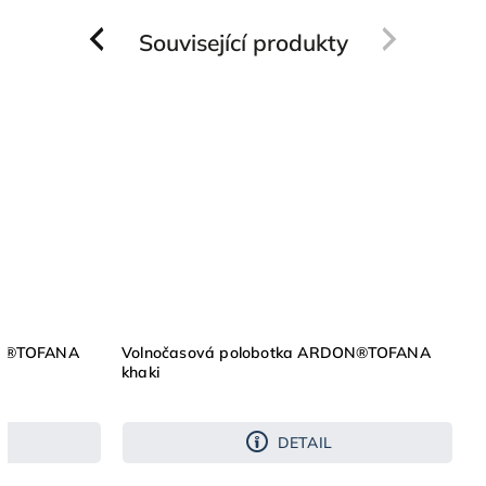
Související produkty
Previous
Next
ON®TOFANA
Volnočasová polobotka ARDON®TOFANA
khaki
DETAIL