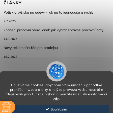
ČLÁNKY
Potisk a výšivka na oděvy – jak na to jednoduše a rychle
7.7.2026
Značení pracovní obuvi, aneb jak vybrat spravné pracovní boty
14.3.2024
Nový reklamační řád pro prodejnu
16.2.2023
Reklamace a vracení zboží
Obchodní podmínky
Podmínky ochrany osobních údajů
Používáme cookies, abychom Vám umožnili pohodlné
prohlížení webu a díky analýze provozu webu neustále
zlepšovali jeho funkce, výkon a použitelnost.
Více informací
zde
.
Copyright 2026
HORA PP s.r.o.
. Všechna práva vyhrazena.
Vytvořil
Shoptet
| Design
Shoptak.cz
Souhlasím
Zobrazit