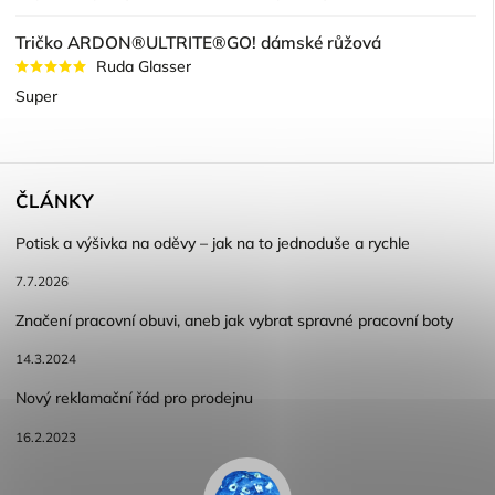
Tričko ARDON®ULTRITE®GO! dámské růžová
Ruda Glasser
Super
ČLÁNKY
Potisk a výšivka na oděvy – jak na to jednoduše a rychle
7.7.2026
Značení pracovní obuvi, aneb jak vybrat spravné pracovní boty
14.3.2024
Nový reklamační řád pro prodejnu
16.2.2023