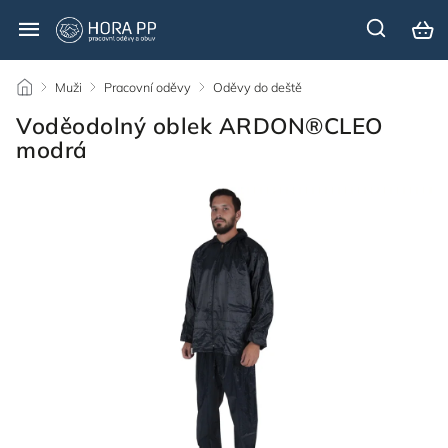
/
Muži
/
Pracovní oděvy
/
Oděvy do deště
/
Voděodolný oblek ARDON®CLEO
modrá