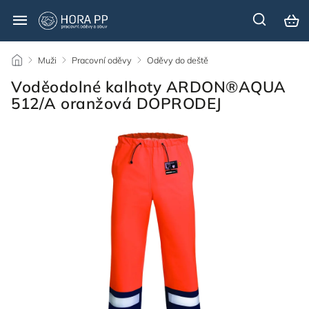
/
Muži
/
Pracovní oděvy
/
Oděvy do deště
/
Voděodolné kalhoty ARDON®AQUA
512/A oranžová DOPRODEJ