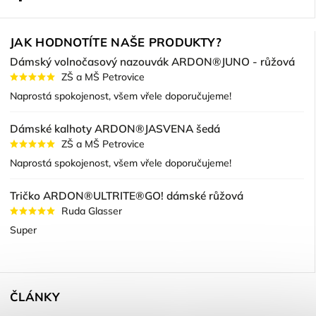
JAK HODNOTÍTE NAŠE PRODUKTY?
Dámský volnočasový nazouvák ARDON®JUNO - růžová
ZŠ a MŠ Petrovice
Naprostá spokojenost, všem vřele doporučujeme!
Dámské kalhoty ARDON®JASVENA šedá
ZŠ a MŠ Petrovice
Naprostá spokojenost, všem vřele doporučujeme!
Tričko ARDON®ULTRITE®GO! dámské růžová
Ruda Glasser
Super
ČLÁNKY