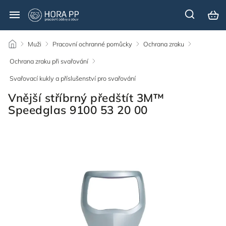
/
Muži
/
Pracovní ochranné pomůcky
/
Ochrana zraku
/
Ochrana zraku při svařování
/
Svařovací kukly a příslušenství pro svařování
/
Vnější stříbrný předštít 3M™
Speedglas 9100 53 20 00