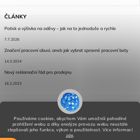
ČLÁNKY
Potisk a výšivka na oděvy – jak na to jednoduše a rychle
7.7.2026
Značení pracovní obuvi, aneb jak vybrat spravné pracovní boty
14.3.2024
Nový reklamační řád pro prodejnu
16.2.2023
Reklamace a vracení zboží
Obchodní podmínky
Podmínky ochrany osobních údajů
Používáme cookies, abychom Vám umožnili pohodlné
prohlížení webu a díky analýze provozu webu neustále
zlepšovali jeho funkce, výkon a použitelnost.
Více informací
zde
.
Copyright 2026
HORA PP s.r.o.
. Všechna práva vyhrazena.