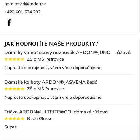
hora.pavel
@
ardon.cz
+420 601 534 292
Facebook
JAK HODNOTÍTE NAŠE PRODUKTY?
Dámský volnočasový nazouvák ARDON®JUNO - růžová
ZŠ a MŠ Petrovice
Naprostá spokojenost, všem vřele doporučujeme!
Dámské kalhoty ARDON®JASVENA šedá
ZŠ a MŠ Petrovice
Naprostá spokojenost, všem vřele doporučujeme!
Tričko ARDON®ULTRITE®GO! dámské růžová
Ruda Glasser
Super