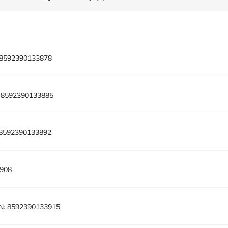
8592390133878
8592390133885
8592390133892
908
N:
8592390133915