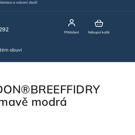
lamace a vrácení zboží
292
Přihlášení
Nákupní košík
stém obuvi
NOVINKY
RDON®BREEFFIDRY
tmavě modrá