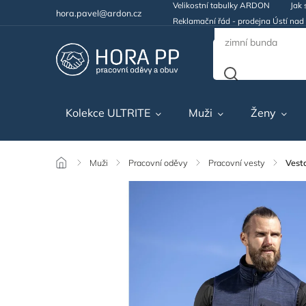
Velikostní tabulky ARDON
Jak 
hora.pavel@ardon.cz
Reklamační řád - prodejna Ústí na
Kolekce ULTRITE
Muži
Ženy
/
Muži
/
Pracovní oděvy
/
Pracovní vesty
/
Vest