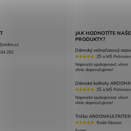
T
JAK HODNOTÍTE NAŠ
PRODUKTY?
@
ardon.cz
534 292
ZŠ a MŠ Petrovice
ook
Naprostá spokojenost, všem
vřele doporučujeme!
ZŠ a MŠ Petrovice
Naprostá spokojenost, všem
vřele doporučujeme!
Ruda Glasser
Super