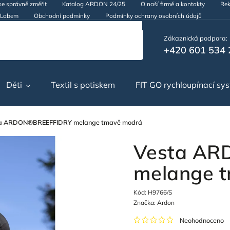
se správně změřit
Katalog ARDON 24/25
O naší firmě a kontakty
Rek
d Labem
Obchodní podmínky
Podmínky ochrany osobních údajů
Zákaznická podpora:
+420 601 534 
Děti
Textil s potiskem
FIT GO rychloupínací sy
a ARDON®BREEFFIDRY melange tmavě modrá
Vesta A
melange 
Kód:
H9766/S
Značka:
Ardon
Neohodnoceno