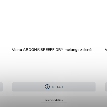
Vesta ARDON®BREEFFIDRY melange zelená
DETAIL
zelené odstíny