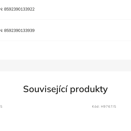
N:
8592390133922
N:
8592390133939
Související produkty
/S
Kód:
H9767/S