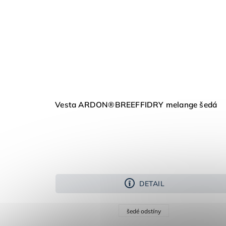
Vesta ARDON®BREEFFIDRY melange šedá
DETAIL
šedé odstíny