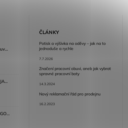
E
ČLÁNKY
Potisk a výšivka na oděvy – jak na to
jednoduše a rychle
Dámský volnočasový nazouvák ARDON®JUNO - růžová
7.7.2026
Značení pracovní obuvi, aneb jak vybrat
spravné pracovní boty
Dámské kalhoty ARDON®JASVENA šedá
14.3.2024
Nový reklamační řád pro prodejnu
16.2.2023
Tričko ARDON®ULTRITE®GO! dámské růžová