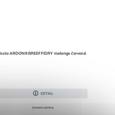
Vesta ARDON®BREEFFIDRY melange červená
DETAIL
červené odstíny