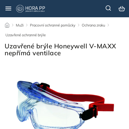
/
Muži
/
Pracovní ochranné pomůcky
/
Ochrana zraku
/
Uzavřené ochranné brýle
/
Uzavřené brýle Honeywell V-MAXX
nepřímá ventilace