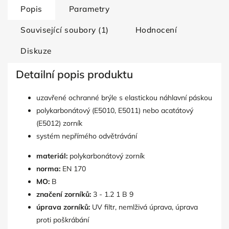
Popis
Parametry
Související soubory (1)
Hodnocení
Diskuze
Detailní popis produktu
uzavřené ochranné brýle s elastickou náhlavní páskou
polykarbonátový (E5010, E5011) nebo acatátový
(E5012) zorník
systém nepřímého odvětrávání
materiál:
polykarbonátový zorník
norma:
EN 170
MO:
B
značení zorníků:
3 - 1.2 1 B 9
úprava zorníků:
UV filtr, nemlživá úprava, úprava
proti poškrábání