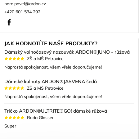
hora.pavel
@
ardon.cz
+420 601 534 292
Facebook
JAK HODNOTÍTE NAŠE PRODUKTY?
Dámský volnočasový nazouvák ARDON®JUNO - růžová
ZŠ a MŠ Petrovice
Naprostá spokojenost, všem vřele doporučujeme!
Dámské kalhoty ARDON®JASVENA šedá
ZŠ a MŠ Petrovice
Naprostá spokojenost, všem vřele doporučujeme!
Tričko ARDON®ULTRITE®GO! dámské růžová
Ruda Glasser
Super