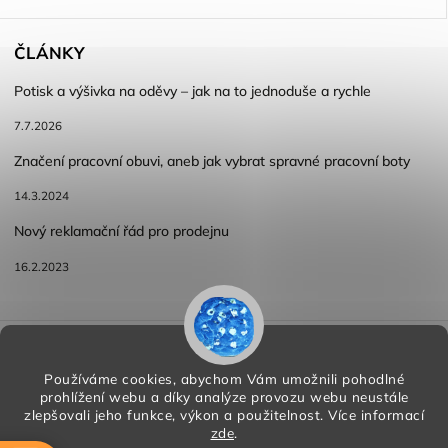
ČLÁNKY
Potisk a výšivka na oděvy – jak na to jednoduše a rychle
7.7.2026
Značení pracovní obuvi, aneb jak vybrat spravné pracovní boty
14.3.2024
Nový reklamační řád pro prodejnu
16.2.2023
Reklamace a vracení zboží
Obchodní podmínky
Podmínky ochrany osobních údajů
Používáme cookies, abychom Vám umožnili pohodlné
prohlížení webu a díky analýze provozu webu neustále
zlepšovali jeho funkce, výkon a použitelnost.
Více informací
zde
.
Copyright 2026
HORA PP s.r.o.
. Všechna práva vyhrazena.