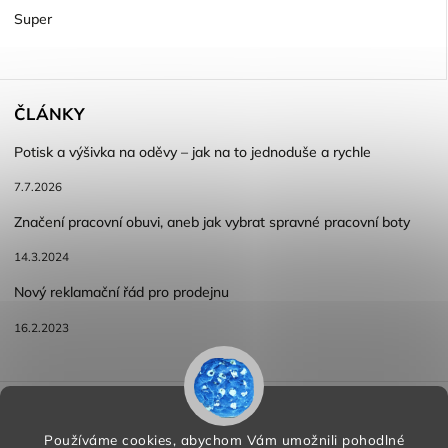
Super
ČLÁNKY
Potisk a výšivka na oděvy – jak na to jednoduše a rychle
7.7.2026
Značení pracovní obuvi, aneb jak vybrat spravné pracovní boty
14.3.2024
Nový reklamační řád pro prodejnu
16.2.2023
Reklamace a vracení zboží
Obchodní podmínky
Podmínky ochrany osobních údajů
Používáme cookies, abychom Vám umožnili pohodlné