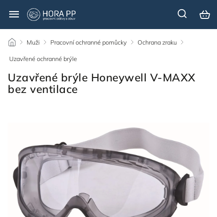
/
Muži
/
Pracovní ochranné pomůcky
/
Ochrana zraku
/
Uzavřené ochranné brýle
/
Uzavřené brýle Honeywell V-MAXX
bez ventilace