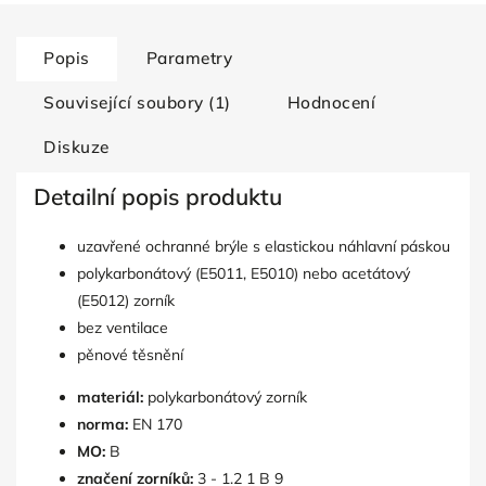
Popis
Parametry
Související soubory (1)
Hodnocení
Diskuze
Detailní popis produktu
uzavřené ochranné brýle s elastickou náhlavní páskou
polykarbonátový (E5011, E5010) nebo acetátový
(E5012) zorník
bez ventilace
pěnové těsnění
materiál:
polykarbonátový zorník
norma:
EN 170
MO:
B
značení zorníků:
3 - 1.2 1 B 9