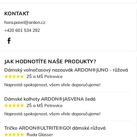
KONTAKT
hora.pavel
@
ardon.cz
+420 601 534 292
Facebook
JAK HODNOTÍTE NAŠE PRODUKTY?
Dámský volnočasový nazouvák ARDON®JUNO - růžová
ZŠ a MŠ Petrovice
Naprostá spokojenost, všem vřele doporučujeme!
Dámské kalhoty ARDON®JASVENA šedá
ZŠ a MŠ Petrovice
Naprostá spokojenost, všem vřele doporučujeme!
Tričko ARDON®ULTRITE®GO! dámské růžová
Ruda Glasser