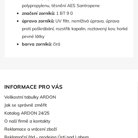
polypropylenu, těsnění AES Santropene
značení zorníků:
1 BT 9 0
úprava zorníků:
UV filtr, nemlživá úprava, úprava
proti poškrábání, rozstřik kapalin, roztavený kov, horké
pevné látky
barva zorníků:
čirá
INFORMACE PRO VÁS
Velikostní tabulky ARDON
Jak se správně změřit
Katalog ARDON 24/25
O naší firmě a kontakty
Reklamace a vrácení zboží
Reklamační řád - prodejna Ústí nad Labem