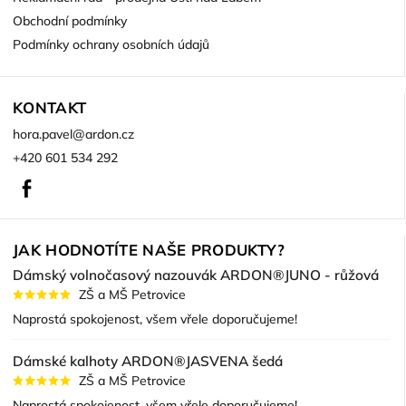
Obchodní podmínky
Podmínky ochrany osobních údajů
KONTAKT
hora.pavel
@
ardon.cz
+420 601 534 292
Facebook
JAK HODNOTÍTE NAŠE PRODUKTY?
Dámský volnočasový nazouvák ARDON®JUNO - růžová
ZŠ a MŠ Petrovice
Naprostá spokojenost, všem vřele doporučujeme!
Dámské kalhoty ARDON®JASVENA šedá
ZŠ a MŠ Petrovice
Naprostá spokojenost, všem vřele doporučujeme!