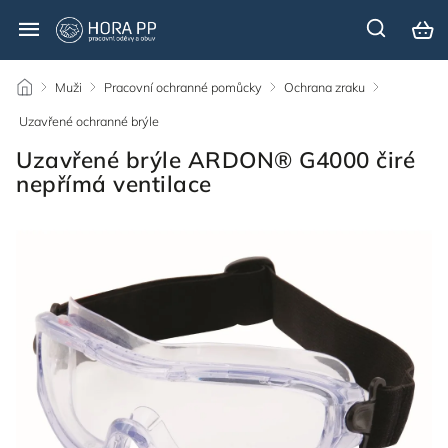
/
Muži
/
Pracovní ochranné pomůcky
/
Ochrana zraku
/
Uzavřené ochranné brýle
/
Uzavřené brýle ARDON® G4000 čiré
nepřímá ventilace