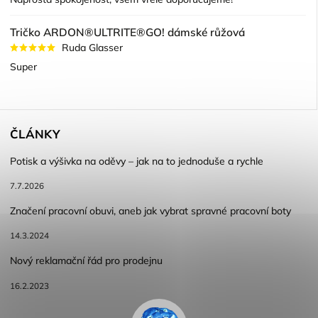
Tričko ARDON®ULTRITE®GO! dámské růžová
Ruda Glasser
Super
ČLÁNKY
Potisk a výšivka na oděvy – jak na to jednoduše a rychle
7.7.2026
Značení pracovní obuvi, aneb jak vybrat spravné pracovní boty
14.3.2024
Nový reklamační řád pro prodejnu
16.2.2023