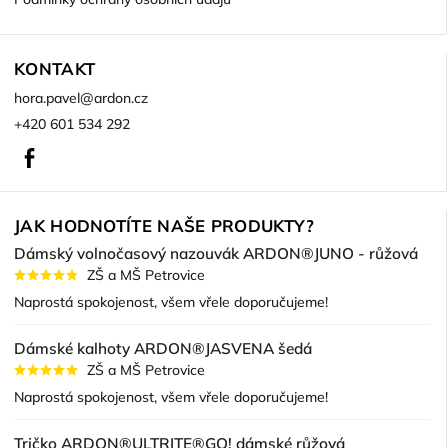
KONTAKT
hora.pavel
@
ardon.cz
+420 601 534 292
Facebook
JAK HODNOTÍTE NAŠE PRODUKTY?
Dámský volnočasový nazouvák ARDON®JUNO - růžová
ZŠ a MŠ Petrovice
Naprostá spokojenost, všem vřele doporučujeme!
Dámské kalhoty ARDON®JASVENA šedá
ZŠ a MŠ Petrovice
Naprostá spokojenost, všem vřele doporučujeme!
Tričko ARDON®ULTRITE®GO! dámské růžová