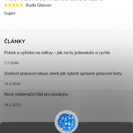
Ruda Glasser
Super
ČLÁNKY
Potisk a výšivka na oděvy – jak na to jednoduše a rychle
7.7.2026
Značení pracovní obuvi, aneb jak vybrat spravné pracovní boty
14.3.2024
Nový reklamační řád pro prodejnu
16.2.2023
Reklamace a vracení zboží
Obchodní podmínky