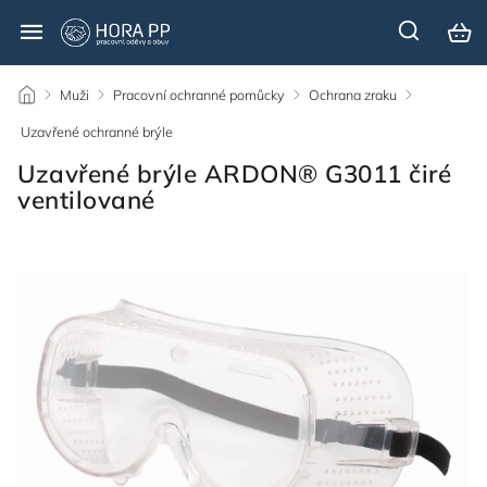
/
Muži
/
Pracovní ochranné pomůcky
/
Ochrana zraku
/
Uzavřené ochranné brýle
/
Uzavřené brýle ARDON® G3011 čiré
ventilované