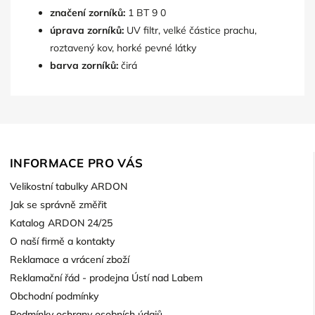
značení zorníků:
1 BT 9 0
úprava zorníků:
UV filtr, velké částice prachu,
roztavený kov, horké pevné látky
barva zorníků:
čirá
INFORMACE PRO VÁS
Velikostní tabulky ARDON
Jak se správně změřit
Katalog ARDON 24/25
O naší firmě a kontakty
Reklamace a vrácení zboží
Reklamační řád - prodejna Ústí nad Labem
Obchodní podmínky
Podmínky ochrany osobních údajů