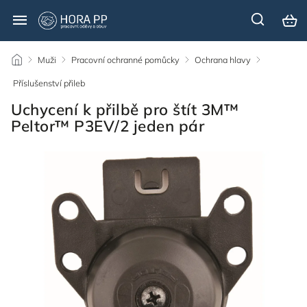
/
Muži
/
Pracovní ochranné pomůcky
/
Ochrana hlavy
/
Příslušenství přileb
/
Uchycení k přilbě pro štít 3M™
Peltor™ P3EV/2 jeden pár