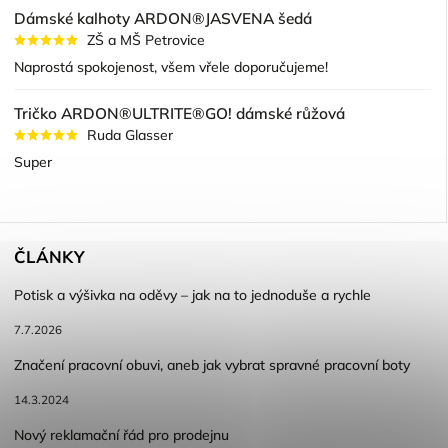
Dámské kalhoty ARDON®JASVENA šedá
ZŠ a MŠ Petrovice
Naprostá spokojenost, všem vřele doporučujeme!
Tričko ARDON®ULTRITE®GO! dámské růžová
Ruda Glasser
Super
ČLÁNKY
Potisk a výšivka na oděvy – jak na to jednoduše a rychle
7.7.2026
Značení pracovní obuvi, aneb jak vybrat spravné pracovní boty
14.3.2024
Nový reklamační řád pro prodejnu