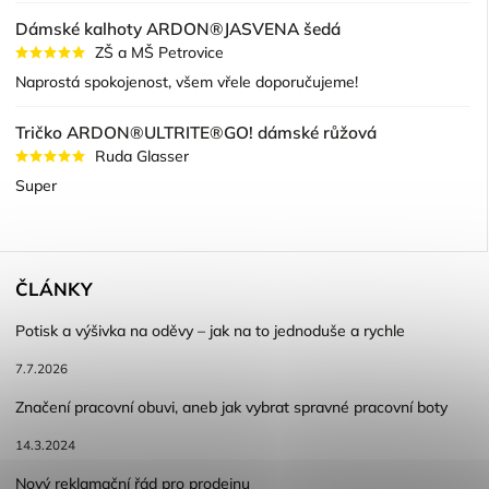
Dámské kalhoty ARDON®JASVENA šedá
ZŠ a MŠ Petrovice
Naprostá spokojenost, všem vřele doporučujeme!
Tričko ARDON®ULTRITE®GO! dámské růžová
Ruda Glasser
Super
ČLÁNKY
Potisk a výšivka na oděvy – jak na to jednoduše a rychle
7.7.2026
Značení pracovní obuvi, aneb jak vybrat spravné pracovní boty
14.3.2024
Nový reklamační řád pro prodejnu