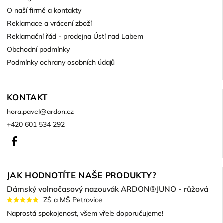
O naší firmě a kontakty
Reklamace a vrácení zboží
Reklamační řád - prodejna Ústí nad Labem
Obchodní podmínky
Podmínky ochrany osobních údajů
KONTAKT
hora.pavel
@
ardon.cz
+420 601 534 292
Facebook
JAK HODNOTÍTE NAŠE PRODUKTY?
Dámský volnočasový nazouvák ARDON®JUNO - růžová
ZŠ a MŠ Petrovice
Naprostá spokojenost, všem vřele doporučujeme!