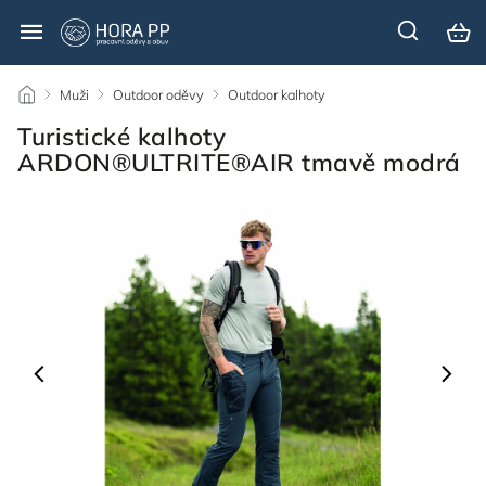
/
Muži
/
Outdoor oděvy
/
Outdoor kalhoty
/
Turistické kalhoty
ARDON®ULTRITE®AIR tmavě modrá