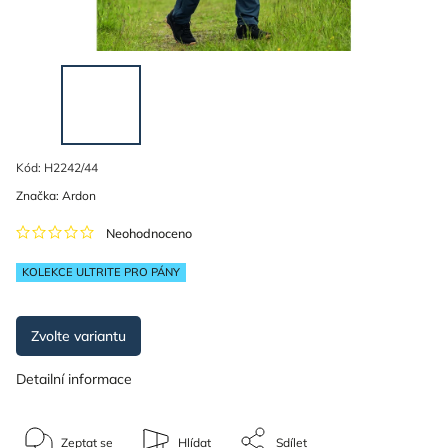
Kód:
H2242/44
Značka:
Ardon
Neohodnoceno
KOLEKCE ULTRITE PRO PÁNY
Zvolte variantu
Detailní informace
Zeptat se
Hlídat
Sdílet