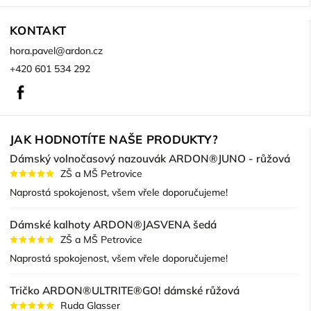
KONTAKT
hora.pavel
@
ardon.cz
+420 601 534 292
Facebook
JAK HODNOTÍTE NAŠE PRODUKTY?
Dámský volnočasový nazouvák ARDON®JUNO - růžová
ZŠ a MŠ Petrovice
Naprostá spokojenost, všem vřele doporučujeme!
Dámské kalhoty ARDON®JASVENA šedá
ZŠ a MŠ Petrovice
Naprostá spokojenost, všem vřele doporučujeme!
Tričko ARDON®ULTRITE®GO! dámské růžová
Ruda Glasser