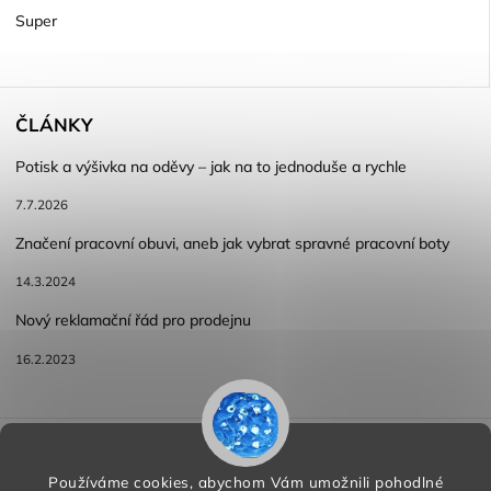
Super
ČLÁNKY
Potisk a výšivka na oděvy – jak na to jednoduše a rychle
7.7.2026
Značení pracovní obuvi, aneb jak vybrat spravné pracovní boty
14.3.2024
Nový reklamační řád pro prodejnu
16.2.2023
Reklamace a vracení zboží
Obchodní podmínky
Podmínky ochrany osobních údajů
Používáme cookies, abychom Vám umožnili pohodlné