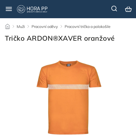
/
Muži
/
Pracovní oděvy
/
Pracovní trička a polokošile
/
Tričko ARDON®XAVER oranžové