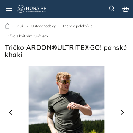
/
Muži
/
Outdoor oděvy
/
Trička a polokošile
/
Trička s krátkým rukávem
/
Tričko ARDON®ULTRITE®GO! pánské
khaki