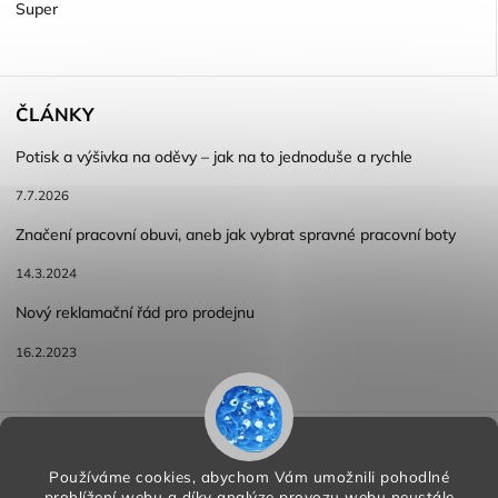
Super
ČLÁNKY
Potisk a výšivka na oděvy – jak na to jednoduše a rychle
7.7.2026
Značení pracovní obuvi, aneb jak vybrat spravné pracovní boty
14.3.2024
Nový reklamační řád pro prodejnu
16.2.2023
Reklamace a vracení zboží
Obchodní podmínky
Podmínky ochrany osobních údajů
Používáme cookies, abychom Vám umožnili pohodlné
prohlížení webu a díky analýze provozu webu neustále