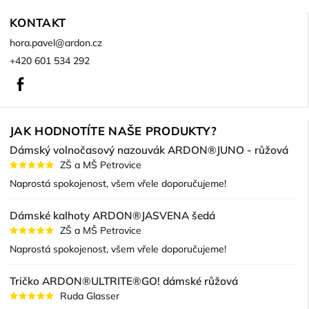
KONTAKT
hora.pavel
@
ardon.cz
+420 601 534 292
Facebook
JAK HODNOTÍTE NAŠE PRODUKTY?
Dámský volnočasový nazouvák ARDON®JUNO - růžová
ZŠ a MŠ Petrovice
Naprostá spokojenost, všem vřele doporučujeme!
Dámské kalhoty ARDON®JASVENA šedá
ZŠ a MŠ Petrovice
Naprostá spokojenost, všem vřele doporučujeme!
Tričko ARDON®ULTRITE®GO! dámské růžová
Ruda Glasser