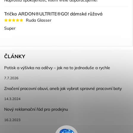
Naprostá spokojenost, všem vřele doporučujeme!
Tričko ARDON®ULTRITE®GO! dámské růžová
Ruda Glasser
Super
ČLÁNKY
Potisk a výšivka na oděvy – jak na to jednoduše a rychle
7.7.2026
Značení pracovní obuvi, aneb jak vybrat spravné pracovní boty
14.3.2024
Nový reklamační řád pro prodejnu
16.2.2023