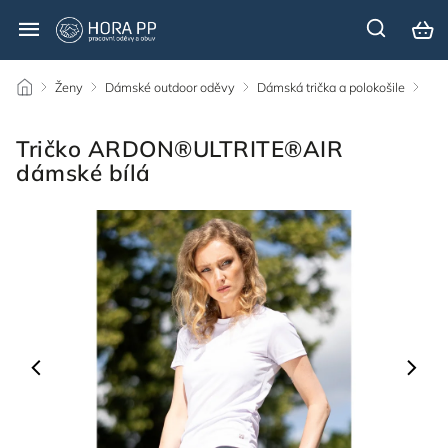
/
Ženy
/
Dámské outdoor oděvy
/
Dámská trička a polokošile
/
Tričko ARDON®ULTRITE®AIR
dámské bílá