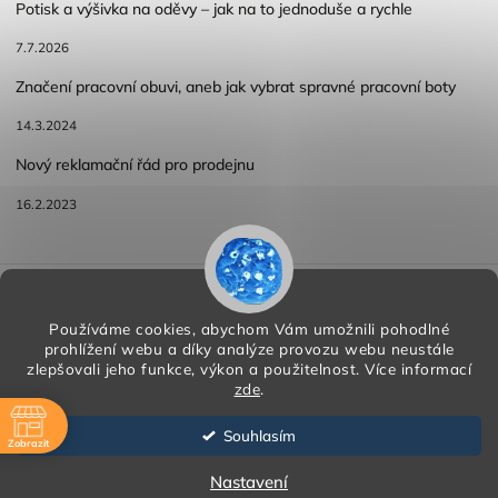
Potisk a výšivka na oděvy – jak na to jednoduše a rychle
7.7.2026
Značení pracovní obuvi, aneb jak vybrat spravné pracovní boty
14.3.2024
Nový reklamační řád pro prodejnu
16.2.2023
Reklamace a vracení zboží
Obchodní podmínky
Podmínky ochrany osobních údajů
Používáme cookies, abychom Vám umožnili pohodlné
prohlížení webu a díky analýze provozu webu neustále
zlepšovali jeho funkce, výkon a použitelnost.
Více informací
zde
.
Copyright 2026
HORA PP s.r.o.
. Všechna práva vyhrazena.
Vytvořil
Shoptet
| Design
Shoptak.cz
Souhlasím
Zobrazit
Vytvořil Shoptet
ě
Nastavení