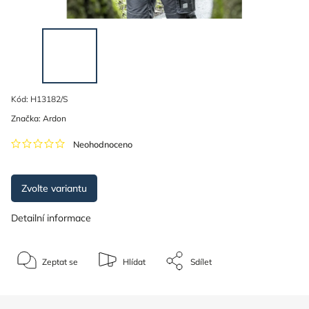
Kód:
H13182/S
Značka:
Ardon
Neohodnoceno
Zvolte variantu
Detailní informace
Zeptat se
Hlídat
Sdílet