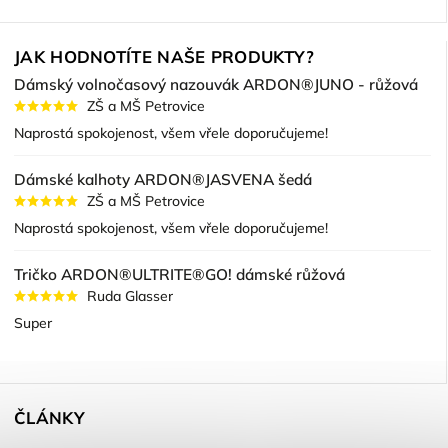
JAK HODNOTÍTE NAŠE PRODUKTY?
Dámský volnočasový nazouvák ARDON®JUNO - růžová
ZŠ a MŠ Petrovice
Naprostá spokojenost, všem vřele doporučujeme!
Dámské kalhoty ARDON®JASVENA šedá
ZŠ a MŠ Petrovice
Naprostá spokojenost, všem vřele doporučujeme!
Tričko ARDON®ULTRITE®GO! dámské růžová
Ruda Glasser
Super
ČLÁNKY