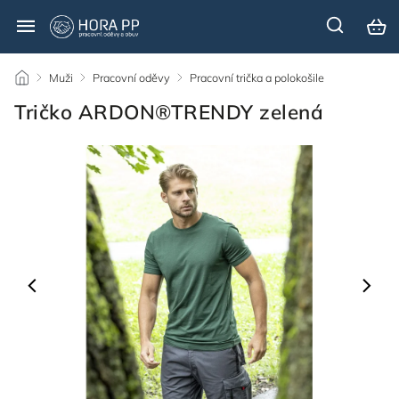
/
Muži
/
Pracovní oděvy
/
Pracovní trička a polokošile
/
Tričko ARDON®TRENDY zelená