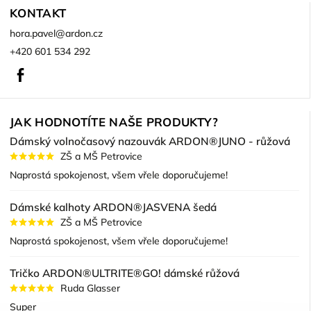
KONTAKT
hora.pavel
@
ardon.cz
+420 601 534 292
Facebook
JAK HODNOTÍTE NAŠE PRODUKTY?
Dámský volnočasový nazouvák ARDON®JUNO - růžová
ZŠ a MŠ Petrovice
Naprostá spokojenost, všem vřele doporučujeme!
Dámské kalhoty ARDON®JASVENA šedá
ZŠ a MŠ Petrovice
Naprostá spokojenost, všem vřele doporučujeme!
Tričko ARDON®ULTRITE®GO! dámské růžová
Ruda Glasser
Super