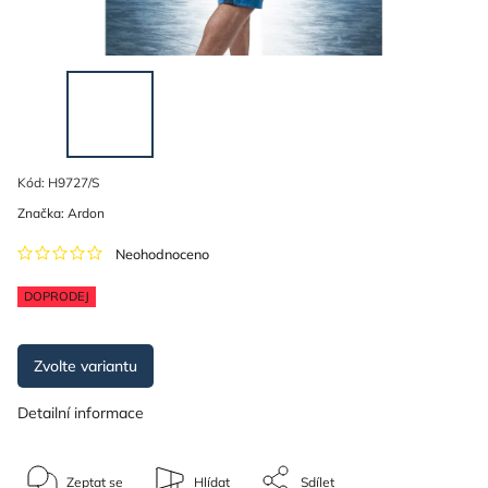
Kód:
H9727/S
Značka:
Ardon
Neohodnoceno
DOPRODEJ
Zvolte variantu
Detailní informace
Zeptat se
Hlídat
Sdílet