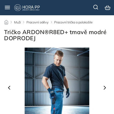
/
Muži
/
Pracovní oděvy
/
Pracovní trička a polokošile
/
Tričko ARDON®R8ED+ tmavě modré
DOPRODEJ