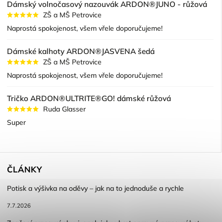
Dámský volnočasový nazouvák ARDON®JUNO - růžová
ZŠ a MŠ Petrovice
Naprostá spokojenost, všem vřele doporučujeme!
Dámské kalhoty ARDON®JASVENA šedá
ZŠ a MŠ Petrovice
Naprostá spokojenost, všem vřele doporučujeme!
Tričko ARDON®ULTRITE®GO! dámské růžová
Ruda Glasser
Super
ČLÁNKY
Potisk a výšivka na oděvy – jak na to jednoduše a rychle
7.7.2026