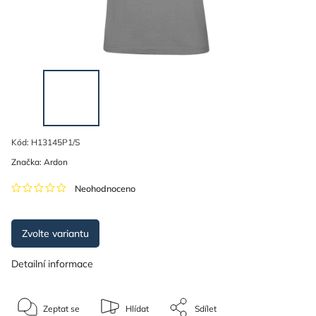
Kód:
H13145P1/S
Značka:
Ardon
Neohodnoceno
Zvolte variantu
Detailní informace
Zeptat se
Hlídat
Sdílet