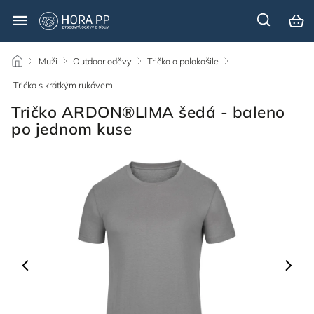
/
Muži
/
Outdoor oděvy
/
Trička a polokošile
/
Trička s krátkým rukávem
/
Tričko ARDON®LIMA šedá - baleno
po jednom kuse