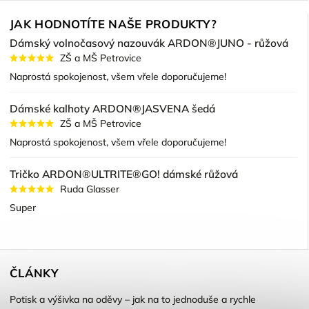
JAK HODNOTÍTE NAŠE PRODUKTY?
Dámský volnočasový nazouvák ARDON®JUNO - růžová
ZŠ a MŠ Petrovice
Naprostá spokojenost, všem vřele doporučujeme!
Dámské kalhoty ARDON®JASVENA šedá
ZŠ a MŠ Petrovice
Naprostá spokojenost, všem vřele doporučujeme!
Tričko ARDON®ULTRITE®GO! dámské růžová
Ruda Glasser
Super
ČLÁNKY
Potisk a výšivka na oděvy – jak na to jednoduše a rychle