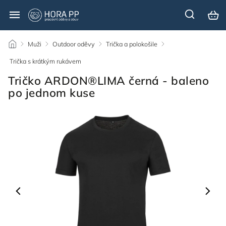
/
Muži
/
Outdoor oděvy
/
Trička a polokošile
/
Trička s krátkým rukávem
/
Tričko ARDON®LIMA černá - baleno
po jednom kuse