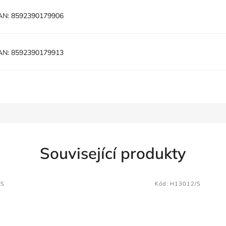
AN:
8592390179906
AN:
8592390179913
Související produkty
/S
Kód:
H13012/S