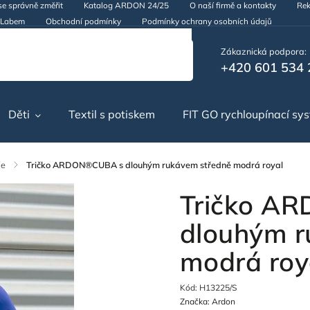
se správně změřit
Katalog ARDON 24/25
O naší firmě a kontakty
Rek
d Labem
Obchodní podmínky
Podmínky ochrany osobních údajů
Zákaznická podpora:
+420 601 534 
Děti
Textil s potiskem
FIT GO rychloupínací sy
le
/
Tričko ARDON®CUBA s dlouhým rukávem středně modrá royal
Tričko A
dlouhým r
modrá roy
Kód:
H13225/S
Značka:
Ardon