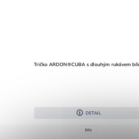
Tričko ARDON®CUBA s dlouhým rukávem bíl
DETAIL
Bílá