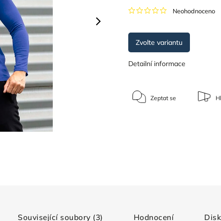
Neohodnoceno
Zvolte variantu
Detailní informace
Zeptat se
Hl
Související soubory (3)
Hodnocení
Dis