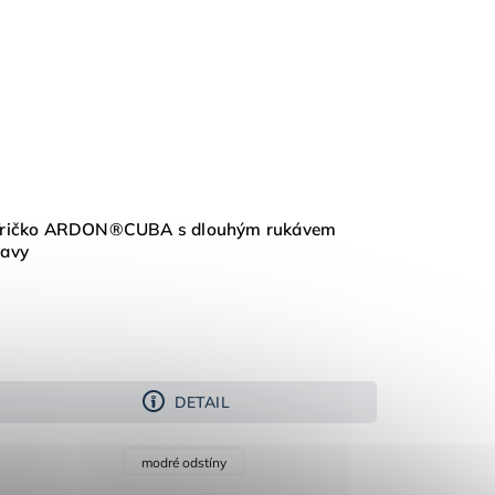
Tričko ARDON®CUBA s dlouhým rukávem
avy
DETAIL
modré odstíny