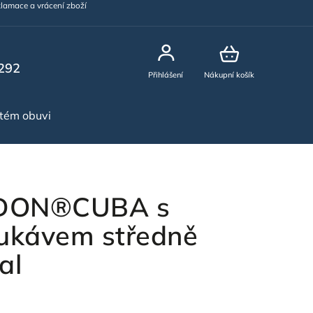
lamace a vrácení zboží
292
Přihlášení
Nákupní košík
stém obuvi
NOVINKY
RDON®CUBA s
ukávem středně
al