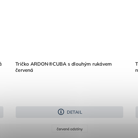
á
Tričko ARDON®CUBA s dlouhým rukávem
červená
n
DETAIL
červené odstíny