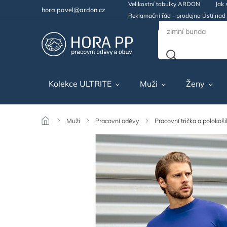
Velikostní tabulky ARDON
Jak 
hora.pavel@ardon.cz
Reklamační řád - prodejna Ústí na
Kolekce ULTRITE
Muži
Ženy
/
Muži
/
Pracovní oděvy
/
Pracovní trička a polokoši