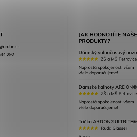
T
JAK HODNOTÍTE NAŠ
PRODUKTY?
@
ardon.cz
534 292
ZŠ a MŠ Petrovice
ook
Naprostá spokojenost, všem
vřele doporučujeme!
ZŠ a MŠ Petrovice
Naprostá spokojenost, všem
vřele doporučujeme!
Ruda Glasser
Super