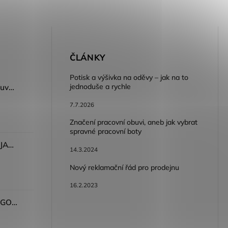
E
ČLÁNKY
Potisk a výšivka na oděvy – jak na to
jednoduše a rychle
Dámský volnočasový nazouvák ARDON®JUNO - růžová
7.7.2026
Značení pracovní obuvi, aneb jak vybrat
spravné pracovní boty
Dámské kalhoty ARDON®JASVENA šedá
14.3.2024
Nový reklamační řád pro prodejnu
16.2.2023
Tričko ARDON®ULTRITE®GO! dámské růžová