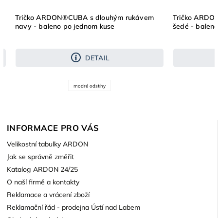
 s dlouhým rukávem
Tričko ARDON®CUBA s dlouhým rukáv
dnom kuse
šedé - baleno po jednom kuse
DETAIL
DETAIL
 odstíny
šedé odstíny
INFORMACE PRO VÁS
Velikostní tabulky ARDON
Jak se správně změřit
Katalog ARDON 24/25
O naší firmě a kontakty
Reklamace a vrácení zboží
Reklamační řád - prodejna Ústí nad Labem