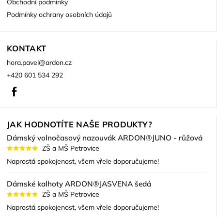
Obchodní podmínky
Podmínky ochrany osobních údajů
KONTAKT
hora.pavel
@
ardon.cz
+420 601 534 292
Facebook
JAK HODNOTÍTE NAŠE PRODUKTY?
Dámský volnočasový nazouvák ARDON®JUNO - růžová
ZŠ a MŠ Petrovice
Naprostá spokojenost, všem vřele doporučujeme!
Dámské kalhoty ARDON®JASVENA šedá
ZŠ a MŠ Petrovice
Naprostá spokojenost, všem vřele doporučujeme!