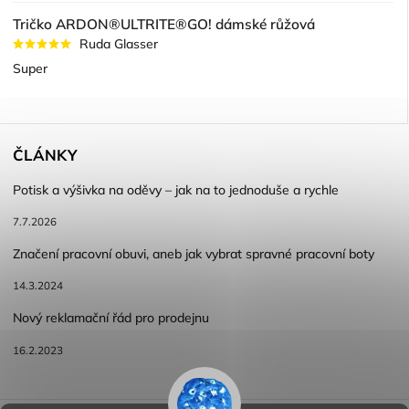
Tričko ARDON®ULTRITE®GO! dámské růžová
Ruda Glasser
Super
ČLÁNKY
Potisk a výšivka na oděvy – jak na to jednoduše a rychle
7.7.2026
Značení pracovní obuvi, aneb jak vybrat spravné pracovní boty
14.3.2024
Nový reklamační řád pro prodejnu
16.2.2023