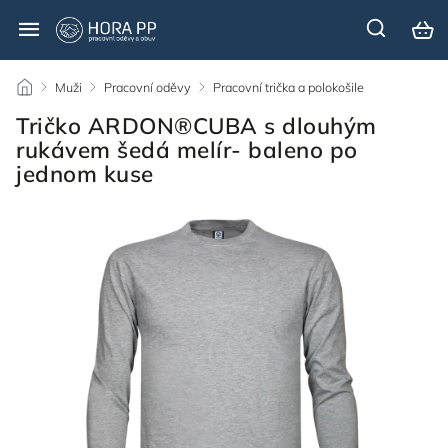
/
Muži
/
Pracovní oděvy
/
Pracovní trička a polokošile
/
Tričko ARDON®CUBA s dlouhým
rukávem šedá melír- baleno po
jednom kuse