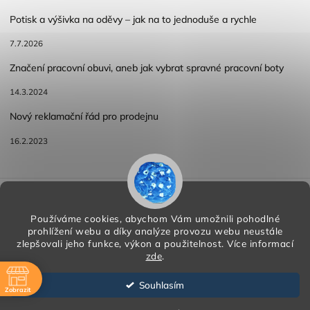
Potisk a výšivka na oděvy – jak na to jednoduše a rychle
7.7.2026
Značení pracovní obuvi, aneb jak vybrat spravné pracovní boty
14.3.2024
Nový reklamační řád pro prodejnu
16.2.2023
Reklamace a vracení zboží
Obchodní podmínky
Podmínky ochrany osobních údajů
Používáme cookies, abychom Vám umožnili pohodlné
prohlížení webu a díky analýze provozu webu neustále
zlepšovali jeho funkce, výkon a použitelnost.
Více informací
zde
.
Copyright 2026
HORA PP s.r.o.
. Všechna práva vyhrazena.
Vytvořil
Shoptet
| Design
Shoptak.cz
Souhlasím
Zobrazit
Vytvořil Shoptet
ě