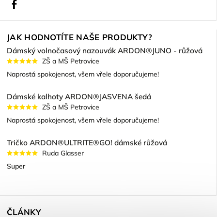
Facebook
JAK HODNOTÍTE NAŠE PRODUKTY?
Dámský volnočasový nazouvák ARDON®JUNO - růžová
ZŠ a MŠ Petrovice
Naprostá spokojenost, všem vřele doporučujeme!
Dámské kalhoty ARDON®JASVENA šedá
ZŠ a MŠ Petrovice
Naprostá spokojenost, všem vřele doporučujeme!
Tričko ARDON®ULTRITE®GO! dámské růžová
Ruda Glasser
Super
ČLÁNKY