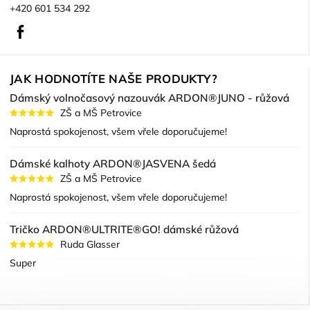
+420 601 534 292
Facebook
JAK HODNOTÍTE NAŠE PRODUKTY?
Dámský volnočasový nazouvák ARDON®JUNO - růžová
ZŠ a MŠ Petrovice
Naprostá spokojenost, všem vřele doporučujeme!
Dámské kalhoty ARDON®JASVENA šedá
ZŠ a MŠ Petrovice
Naprostá spokojenost, všem vřele doporučujeme!
Tričko ARDON®ULTRITE®GO! dámské růžová
Ruda Glasser
Super