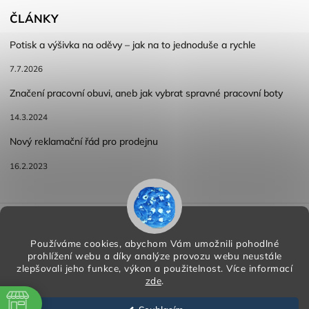
ČLÁNKY
Potisk a výšivka na oděvy – jak na to jednoduše a rychle
7.7.2026
Značení pracovní obuvi, aneb jak vybrat spravné pracovní boty
14.3.2024
Nový reklamační řád pro prodejnu
16.2.2023
Reklamace a vracení zboží
Obchodní podmínky
Podmínky ochrany osobních údajů
Používáme cookies, abychom Vám umožnili pohodlné
prohlížení webu a díky analýze provozu webu neustále
zlepšovali jeho funkce, výkon a použitelnost.
Více informací
zde
.
Copyright 2026
HORA PP s.r.o.
. Všechna práva vyhrazena.
Vytvořil
Shoptet
| Design
Shoptak.cz