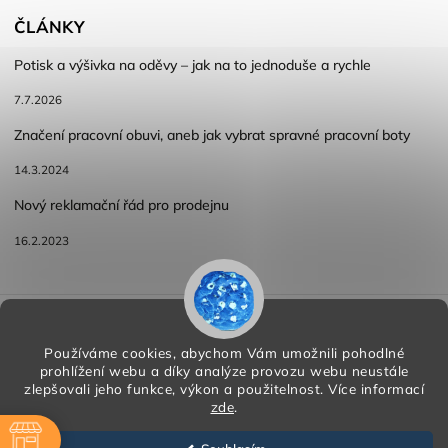
ČLÁNKY
Potisk a výšivka na oděvy – jak na to jednoduše a rychle
7.7.2026
Značení pracovní obuvi, aneb jak vybrat spravné pracovní boty
14.3.2024
Nový reklamační řád pro prodejnu
16.2.2023
Reklamace a vracení zboží
Obchodní podmínky
Podmínky ochrany osobních údajů
Používáme cookies, abychom Vám umožnili pohodlné
prohlížení webu a díky analýze provozu webu neustále
zlepšovali jeho funkce, výkon a použitelnost.
Více informací
zde
.
Copyright 2026
HORA PP s.r.o.
. Všechna práva vyhrazena.
Vytvořil
Shoptet
| Design
Shoptak.cz