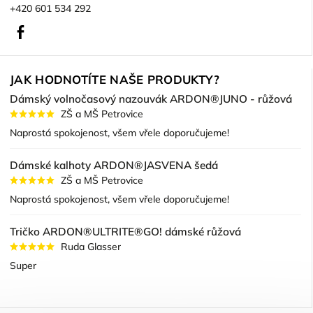
+420 601 534 292
Facebook
JAK HODNOTÍTE NAŠE PRODUKTY?
Dámský volnočasový nazouvák ARDON®JUNO - růžová
ZŠ a MŠ Petrovice
Naprostá spokojenost, všem vřele doporučujeme!
Dámské kalhoty ARDON®JASVENA šedá
ZŠ a MŠ Petrovice
Naprostá spokojenost, všem vřele doporučujeme!
Tričko ARDON®ULTRITE®GO! dámské růžová
Ruda Glasser
Super