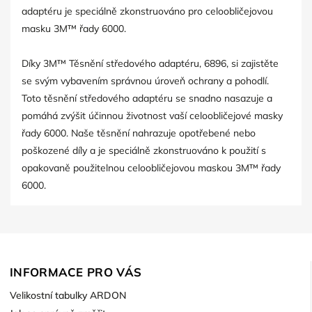
adaptéru je speciálně zkonstruováno pro celoobličejovou
masku 3M™ řady 6000.
Díky 3M™ Těsnění středového adaptéru, 6896, si zajistěte
se svým vybavením správnou úroveň ochrany a pohodlí.
Toto těsnění středového adaptéru se snadno nasazuje a
pomáhá zvýšit účinnou životnost vaší celoobličejové masky
řady 6000. Naše těsnění nahrazuje opotřebené nebo
poškozené díly a je speciálně zkonstruováno k použití s
opakovaně použitelnou celoobličejovou maskou 3M™ řady
6000.
INFORMACE PRO VÁS
Velikostní tabulky ARDON