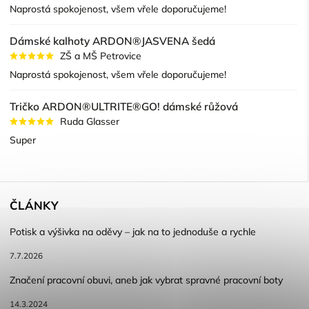
Naprostá spokojenost, všem vřele doporučujeme!
Dámské kalhoty ARDON®JASVENA šedá
ZŠ a MŠ Petrovice
Naprostá spokojenost, všem vřele doporučujeme!
Tričko ARDON®ULTRITE®GO! dámské růžová
Ruda Glasser
Super
ČLÁNKY
Potisk a výšivka na oděvy – jak na to jednoduše a rychle
7.7.2026
Značení pracovní obuvi, aneb jak vybrat spravné pracovní boty
14.3.2024