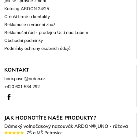
Jak se správně změřit
Katalog ARDON 24/25
O naší firmě a kontakty
Reklamace a vrácení zboží
Reklamační řád - prodejna Ústí nad Labem
Obchodní podmínky
Podmínky ochrany osobních údajů
KONTAKT
hora.pavel
@
ardon.cz
+420 601 534 292
Facebook
JAK HODNOTÍTE NAŠE PRODUKTY?
Dámský volnočasový nazouvák ARDON®JUNO - růžová
ZŠ a MŠ Petrovice