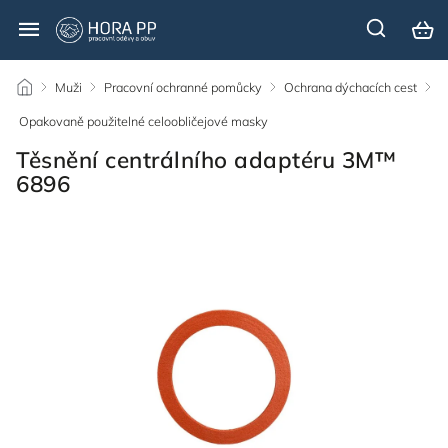
/
Muži
/
Pracovní ochranné pomůcky
/
Ochrana dýchacích cest
/
Opakovaně použitelné celoobličejové masky
/
Těsnění centrálního adaptéru 3M™
6896