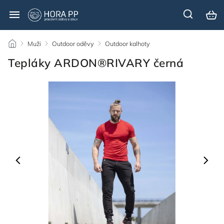
/
Muži
/
Outdoor oděvy
/
Outdoor kalhoty
/
Tepláky ARDON®RIVARY černá