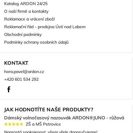
Katalog ARDON 24/25
O naší firmě a kontakty
Reklamace a vrácení zboží
Reklamační řád - prodejna Ústí nad Labem
Obchodní podmínky
Podmínky ochrany osobních údajů
KONTAKT
hora.pavel
@
ardon.cz
+420 601 534 292
Facebook
JAK HODNOTÍTE NAŠE PRODUKTY?
Dámský volnočasový nazouvák ARDON®JUNO - růžová
ZŠ a MŠ Petrovice
Naprostá spokojenost, všem vřele doporučujeme!