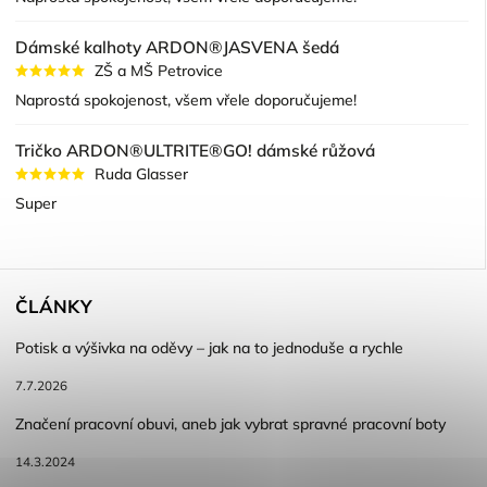
Dámské kalhoty ARDON®JASVENA šedá
ZŠ a MŠ Petrovice
Naprostá spokojenost, všem vřele doporučujeme!
Tričko ARDON®ULTRITE®GO! dámské růžová
Ruda Glasser
Super
ČLÁNKY
Potisk a výšivka na oděvy – jak na to jednoduše a rychle
7.7.2026
Značení pracovní obuvi, aneb jak vybrat spravné pracovní boty
14.3.2024