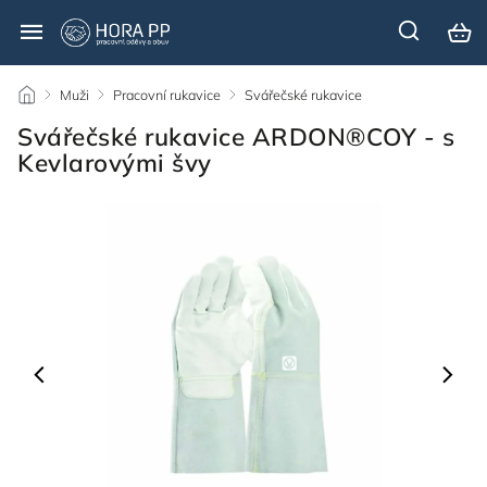
/
Muži
/
Pracovní rukavice
/
Svářečské rukavice
/
Svářečské rukavice ARDON®COY - s
Kevlarovými švy