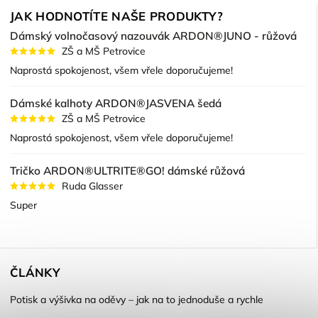
JAK HODNOTÍTE NAŠE PRODUKTY?
Dámský volnočasový nazouvák ARDON®JUNO - růžová
ZŠ a MŠ Petrovice
Naprostá spokojenost, všem vřele doporučujeme!
Dámské kalhoty ARDON®JASVENA šedá
ZŠ a MŠ Petrovice
Naprostá spokojenost, všem vřele doporučujeme!
Tričko ARDON®ULTRITE®GO! dámské růžová
Ruda Glasser
Super
ČLÁNKY
Potisk a výšivka na oděvy – jak na to jednoduše a rychle