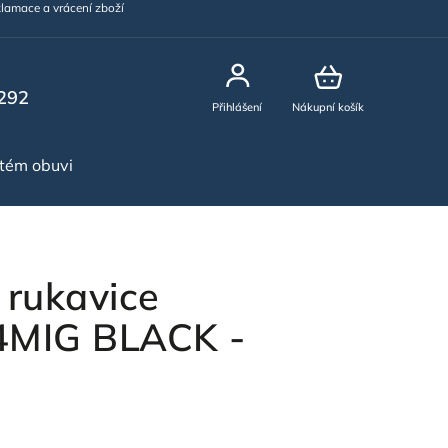
lamace a vrácení zboží
292
Přihlášení
Nákupní košík
stém obuvi
NOVINKY
 rukavice
MIG BLACK -