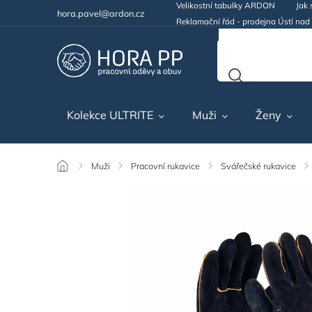
Velikostní tabulky ARDON
Jak 
hora.pavel@ardon.cz
Reklamační řád - prodejna Ústí na
Kolekce ULTRITE
Muži
Ženy
/
Muži
/
Pracovní rukavice
/
Svářečské rukavice
/