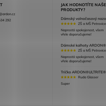
T
JAK HODNOTÍTE NAŠ
PRODUKTY?
@
ardon.cz
534 292
ZŠ a MŠ Petrovice
ook
Naprostá spokojenost, všem
vřele doporučujeme!
ZŠ a MŠ Petrovice
Naprostá spokojenost, všem
vřele doporučujeme!
Ruda Glasser
Super