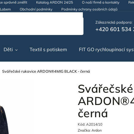
se správně změřit
Katalog ARDON 24/25
O naší firmě a kontakty
Rek
d Labem
Obchodní podmínky
Podmínky ochrany osobních údajů
Zákaznická podpora:
+420 601 534 
Děti
Textil s potiskem
FIT GO rychloupínací sy
Svářečské rukavice ARDON®4MIG BLACK - černá
Svářečské
ARDON®4
černá
Kód:
A2014/10
Značka:
Ardon