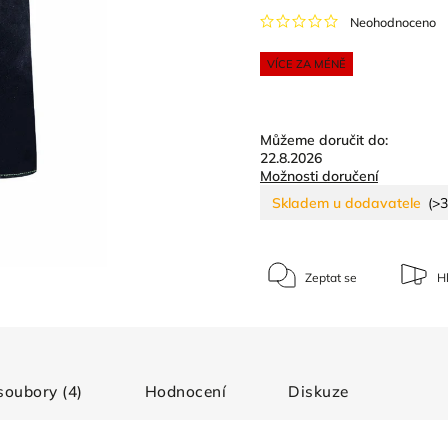
Neohodnoceno
VÍCE ZA MÉNĚ
Můžeme doručit do:
22.8.2026
Možnosti doručení
Skladem u dodavatele
(>3
Zeptat se
Hl
 soubory (4)
Hodnocení
Diskuze