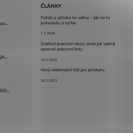
E
ČLÁNKY
Potisk a výšivka na oděvy – jak na to
jednoduše a rychle
Dámský volnočasový nazouvák ARDON®JUNO - růžová
7.7.2026
Značení pracovní obuvi, aneb jak vybrat
spravné pracovní boty
Dámské kalhoty ARDON®JASVENA šedá
14.3.2024
Nový reklamační řád pro prodejnu
16.2.2023
Tričko ARDON®ULTRITE®GO! dámské růžová