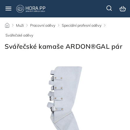
/
Muži
/
Pracovní oděvy
/
Speciální profesní oděvy
/
Svářečské oděvy
/
Svářečské kamaše ARDON®GAL pár