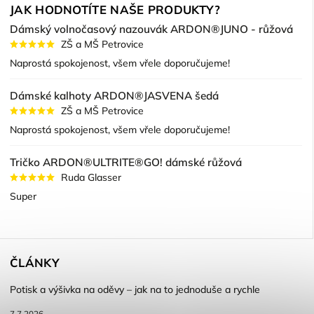
JAK HODNOTÍTE NAŠE PRODUKTY?
Dámský volnočasový nazouvák ARDON®JUNO - růžová
ZŠ a MŠ Petrovice
Naprostá spokojenost, všem vřele doporučujeme!
Dámské kalhoty ARDON®JASVENA šedá
ZŠ a MŠ Petrovice
Naprostá spokojenost, všem vřele doporučujeme!
Tričko ARDON®ULTRITE®GO! dámské růžová
Ruda Glasser
Super
ČLÁNKY
Potisk a výšivka na oděvy – jak na to jednoduše a rychle
7.7.2026