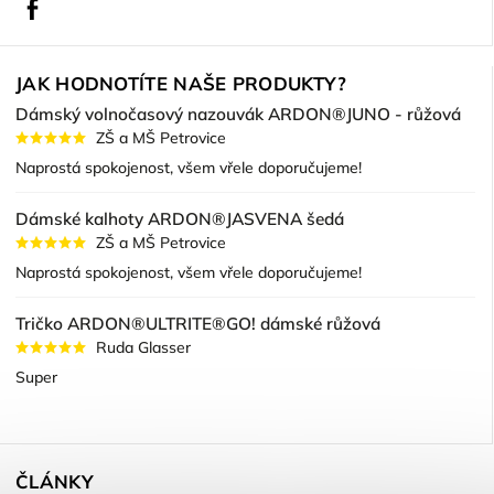
Facebook
JAK HODNOTÍTE NAŠE PRODUKTY?
Dámský volnočasový nazouvák ARDON®JUNO - růžová
ZŠ a MŠ Petrovice
Naprostá spokojenost, všem vřele doporučujeme!
Dámské kalhoty ARDON®JASVENA šedá
ZŠ a MŠ Petrovice
Naprostá spokojenost, všem vřele doporučujeme!
Tričko ARDON®ULTRITE®GO! dámské růžová
Ruda Glasser
Super
ČLÁNKY