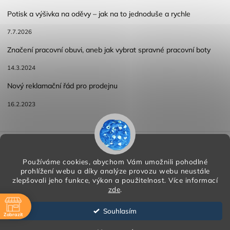
Potisk a výšivka na oděvy – jak na to jednoduše a rychle
7.7.2026
Značení pracovní obuvi, aneb jak vybrat spravné pracovní boty
14.3.2024
Nový reklamační řád pro prodejnu
16.2.2023
Reklamace a vracení zboží
Obchodní podmínky
Podmínky ochrany osobních údajů
Používáme cookies, abychom Vám umožnili pohodlné
prohlížení webu a díky analýze provozu webu neustále
zlepšovali jeho funkce, výkon a použitelnost.
Více informací
zde
.
Copyright 2026
HORA PP s.r.o.
. Všechna práva vyhrazena.
Vytvořil
Shoptet
| Design
Shoptak.cz
Souhlasím
Zobrazit
Vytvořil Shoptet
ě