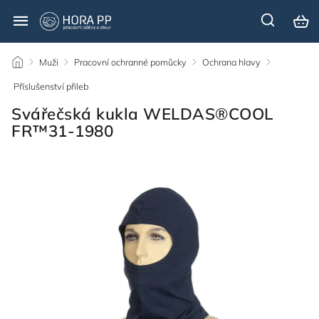
/
Muži
/
Pracovní ochranné pomůcky
/
Ochrana hlavy
/
Příslušenství přileb
/
Svářečská kukla WELDAS®COOL
FR™31-1980