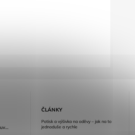
E
ČLÁNKY
Potisk a výšivka na oděvy – jak na to
jednoduše a rychle
Dámský volnočasový nazouvák ARDON®JUNO - růžová