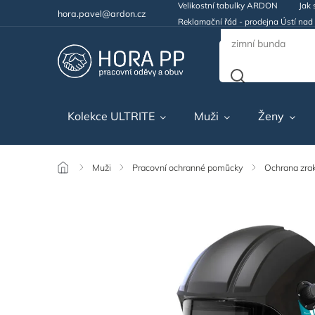
Velikostní tabulky ARDON
Jak 
hora.pavel@ardon.cz
Reklamační řád - prodejna Ústí na
Kolekce ULTRITE
Muži
Ženy
/
Muži
/
Pracovní ochranné pomůcky
/
Ochrana zra