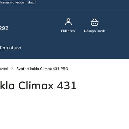
lamace a vrácení zboží
292
Přihlášení
Nákupní košík
stém obuvi
NOVINKY
ování
/
Svářecí kukla Climax 431 PRO
ukla Climax 431