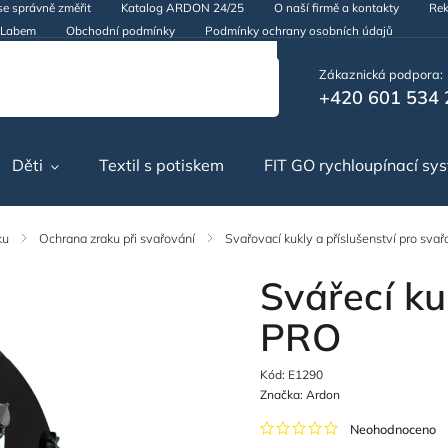
se správně změřit
Katalog ARDON 24/25
O naší firmě a kontakty
Rek
d Labem
Obchodní podmínky
Podmínky ochrany osobních údajů
Zákaznická podpora:
+420 601 534 
Děti
Textil s potiskem
FIT GO rychloupínací sy
ku
/
Ochrana zraku při svařování
/
Svařovací kukly a příslušenství pro svař
Svářecí k
PRO
Kód:
E1290
Značka:
Ardon
Neohodnoceno