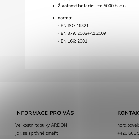
Životnost baterie
: cca 5000 hodin
norma:
- EN ISO 16321
- EN 379: 2003+A1:2009
- EN 166: 2001
INFORMACE PRO VÁS
KONTAK
Velikostní tabulky ARDON
hora.pavel
Jak se správně změřit
+420 601 