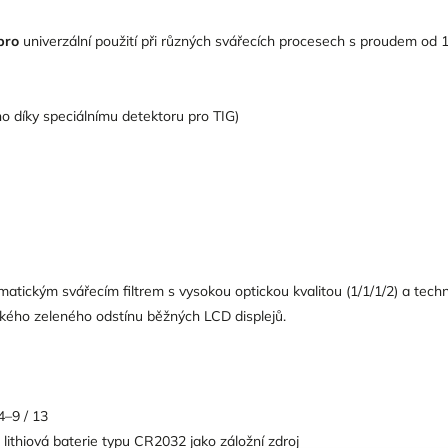
pro
univerzální použití při různých svářecích procesech s proudem od 1
o díky speciálnímu detektoru pro TIG)
tickým svářecím filtrem s vysokou optickou kvalitou (1/1/1/2) a techn
ckého zeleného odstínu běžných LCD displejů.
4–9 / 13
 lithiová baterie typu CR2032 jako záložní zdroj