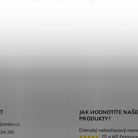
T
JAK HODNOTÍTE NAŠ
PRODUKTY?
@
ardon.cz
534 292
ZŠ a MŠ Petrovice