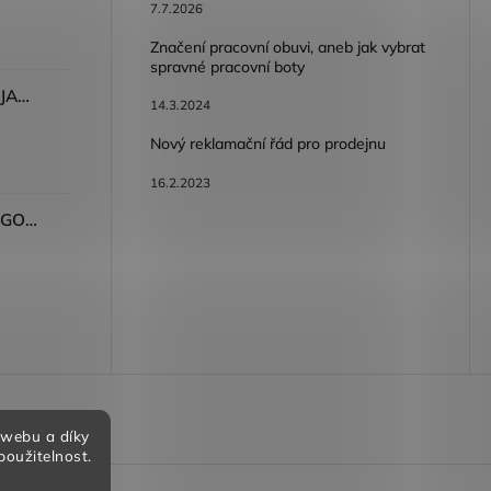
7.7.2026
Značení pracovní obuvi, aneb jak vybrat
spravné pracovní boty
Dámské kalhoty ARDON®JASVENA šedá
14.3.2024
Nový reklamační řád pro prodejnu
16.2.2023
Tričko ARDON®ULTRITE®GO! dámské růžová
bních údajů
 webu a díky
použitelnost.