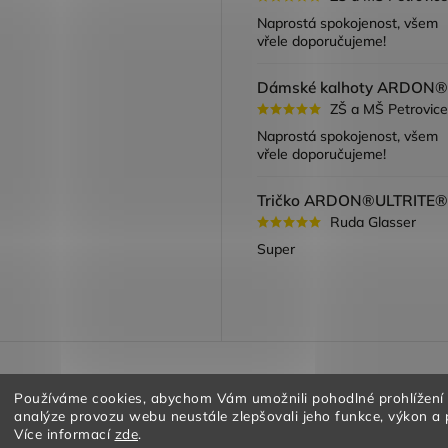
ook
Naprostá spokojenost, všem
vřele doporučujeme!
ZŠ a MŠ Petrovice
Naprostá spokojenost, všem
vřele doporučujeme!
Ruda Glasser
Super
a vracení zboží
Obchodní podmínky
Podmínky ochrany oso
Používáme cookies, abychom Vám umožnili pohodlné prohlížení
analýze provozu webu neustále zlepšovali jeho funkce, výkon a 
Více informací
zde
.