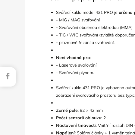
Svářecí kukla model 431 PRO je
určena 
- MIG / MAG svařování
- Svařování obalenou elektrodou (MMA)
- TIG / WIG svařování (zvláště doporučen
- plazmové řezání a svařování.
Není vhodná pro
:
- Laserové svařování
- Svařování plynem.
Facebook
Svářecí kukla 431 PRO je vybavena automa
zobrazení svařovacího prostoru bez typi
Zorné pole
: 92 × 42 mm
Počet senzorů oblouku
: 2
Nastavení tmavosti
: Vnitřní rozsah DIN 
Napájení
: Solární články + 1 vyměnitelná