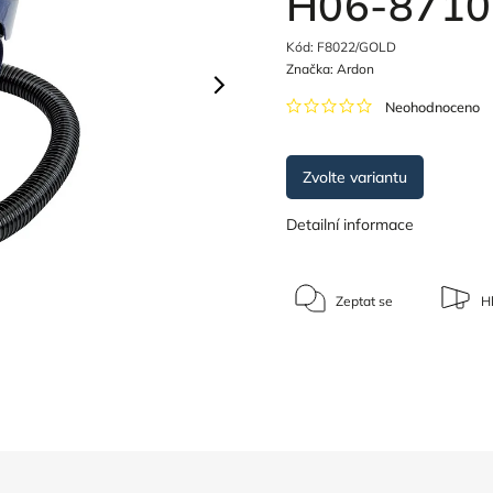
H06-8710
Kód:
F8022/GOLD
Značka:
Ardon
Neohodnoceno
Zvolte variantu
Detailní informace
Zeptat se
Hl