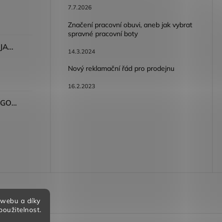
7.7.2026
Značení pracovní obuvi, aneb jak vybrat
spravné pracovní boty
Dámské kalhoty ARDON®JASVENA šedá
14.3.2024
Nový reklamační řád pro prodejnu
16.2.2023
Tričko ARDON®ULTRITE®GO! dámské růžová
bních údajů
 webu a díky
použitelnost.