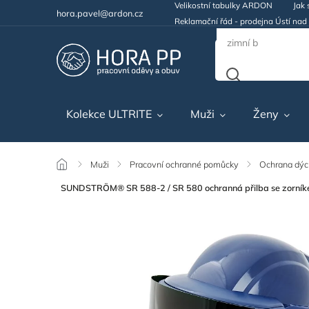
Velikostní tabulky ARDON
Jak 
hora.pavel@ardon.cz
Reklamační řád - prodejna Ústí na
Kolekce ULTRITE
Muži
Ženy
/
Muži
/
Pracovní ochranné pomůcky
/
Ochrana dýc
SUNDSTRÖM® SR 588-2 / SR 580 ochranná přilba se zorníke