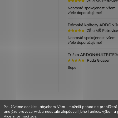
ZŠ a MŠ Petrovice
ook
Naprostá spokojenost, všem
vřele doporučujeme!
ZŠ a MŠ Petrovice
Naprostá spokojenost, všem
vřele doporučujeme!
Ruda Glasser
Super
a vracení zboží
Obchodní podmínky
Podmínky ochrany oso
Používáme cookies, abychom Vám umožnili pohodlné prohlížení
analýze provozu webu neustále zlepšovali jeho funkce, výkon a 
Více informací
zde
.