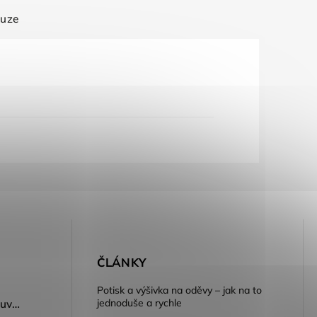
kuze
E
ČLÁNKY
Potisk a výšivka na oděvy – jak na to
jednoduše a rychle
Dámský volnočasový nazouvák ARDON®JUNO - růžová