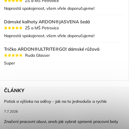
ZŠ a MŠ Petrovice
Naprostá spokojenost, všem vřele doporučujeme!
Dámské kalhoty ARDON®JASVENA šedá
ZŠ a MŠ Petrovice
Naprostá spokojenost, všem vřele doporučujeme!
Tričko ARDON®ULTRITE®GO! dámské růžová
Ruda Glasser
Super
ČLÁNKY
Potisk a výšivka na oděvy – jak na to jednoduše a rychle
7.7.2026
Značení pracovní obuvi, aneb jak vybrat spravné pracovní boty