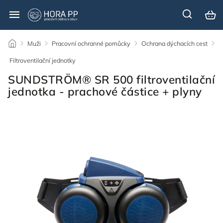
/
Muži
/
Pracovní ochranné pomůcky
/
Ochrana dýchacích cest
/
Filtroventilační jednotky
/
SUNDSTRÖM® SR 500 filtroventilační
jednotka - prachové částice + plyny