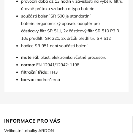
provozní doba až 13 hodin v závislosti na výběru filtru,
úrovně průtoku vzduchu a typu baterie
součástí balení SR 500 je standardní
baterie, ergonomický opasek, adaptér pro
částicový filtr SR 511, 2x částicový filtr SR 510 P3 R,
10x předfiltr SR 221, 2x držák předfiltru SR 512
hadice SR 951 není součástí balení
materiál:
plast, elektronika včetně procesoru
norma:
EN 12941/12942: 1198
filtrační třída:
TH3
barva:
modro-černá
INFORMACE PRO VÁS
Velikostní tabulky ARDON