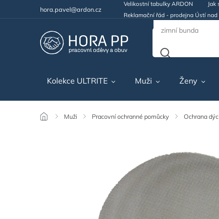
Velikostní tabulky ARDON
Jak 
hora.pavel@ardon.cz
Reklamační řád - prodejna Ústí na
Kolekce ULTRITE
Muži
Ženy
/
Muži
/
Pracovní ochranné pomůcky
/
Ochrana dýc