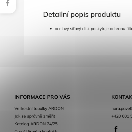
Facebook
Detailní popis produktu
ocelový síťový disk poskytuje ochranu fi
INFORMACE PRO VÁS
KONTAK
Velikostní tabulky ARDON
hora.pavel
Jak se správně změřit
+420 601 
Katalog ARDON 24/25
Faceb
O naší firmě a kontakty