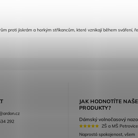
ltrům proti jiskrám a horkým stříkancům, které vznikají během sváření,
T
JAK HODNOTÍTE NAŠ
PRODUKTY?
@
ardon.cz
534 292
ZŠ a MŠ Petrovice
ook
Naprostá spokojenost, všem