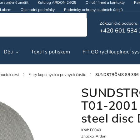
se správně změřit
Katalog ARDON 24/25
O naší firmě a kontakty
Rek
d Labem
Obchodní podmínky
Podmínky ochrany osobních údajů
Zákaznická podpora:
+420 601 534 
Děti
Textil s potiskem
FIT GO rychloupínací sy
hacích cest
/
Filtry kapalných a pevných částic
/
SUNDSTRÖM® SR 336 - 
SUNDSTR
T01-2001 
steel dis
Kód:
F8040
Značka:
Ardon