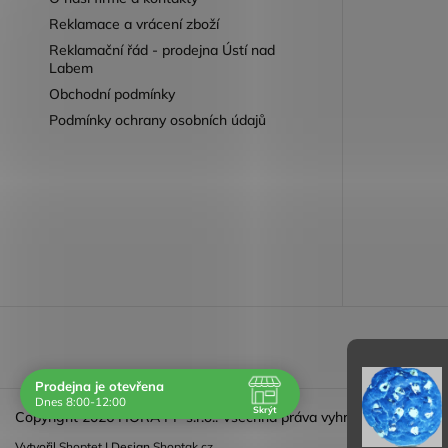
Reklamace a vrácení zboží
Reklamační řád - prodejna Ústí nad
Labem
Obchodní podmínky
Podmínky ochrany osobních údajů
Reklamace 
Prodejna je otevřena
Dnes 8:00-12:00
Skrýt
Copyright 2026
HORA PP s.r.o.
. Všechna práva vyhrazena.
Navštivte nás osobně
Vytvořil
Shoptet
| Design
Shoptak.cz