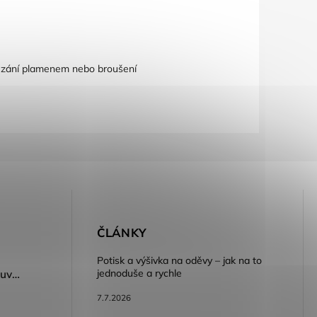
 řezání plamenem nebo broušení
E
ČLÁNKY
Potisk a výšivka na oděvy – jak na to
jednoduše a rychle
Dámský volnočasový nazouvák ARDON®JUNO - růžová
7.7.2026