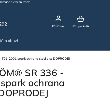
lamace a vrácení zboží
292
Přihlášení
Nákupní košík
stém obuvi
NOVINKY
T01-2001 spark ochrana steel disc DOPRODEJ
ÖM® SR 336 -
spark ochrana
c DOPRODEJ