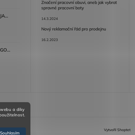
Značení pracovní obuvi, aneb jak vybrat
spravné pracovní boty
Dámské kalhoty ARDON®JASVENA šedá
14.3.2024
Nový reklamační řád pro prodejnu
16.2.2023
Tričko ARDON®ULTRITE®GO! dámské růžová
bních údajů
 webu a díky
použitelnost.
Vytvořil Shoptet
Souhlasím