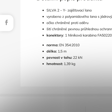
SILVA 2 – Y- zajišťovací lano
vyrobeno z polyamidového lana s jádro
Facebook
očko chráněné proti oděru
šití chráněné pevnou průhlednou ochrann
konektory
: 1 hliníková karabina FA5022
norma:
EN 354:2010
délka:
1,5 m
pevnost v tahu:
22 kN
hmotnost:
1,39 kg