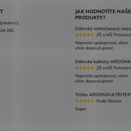
T
JAK HODNOTÍTE NAŠ
PRODUKTY?
@
ardon.cz
534 292
ZŠ a MŠ Petrovice
ook
Naprostá spokojenost, všem
vřele doporučujeme!
ZŠ a MŠ Petrovice
Naprostá spokojenost, všem
vřele doporučujeme!
Ruda Glasser
Super