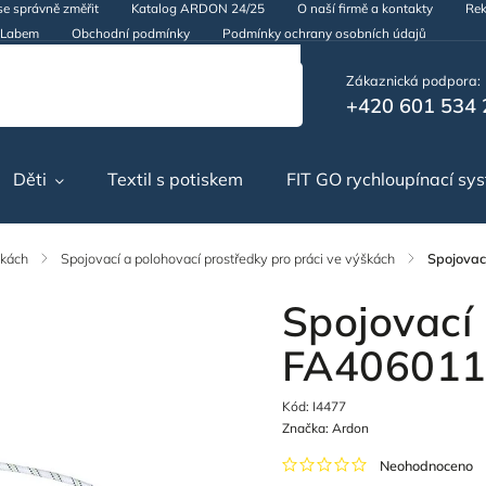
se správně změřit
Katalog ARDON 24/25
O naší firmě a kontakty
Rek
d Labem
Obchodní podmínky
Podmínky ochrany osobních údajů
Zákaznická podpora:
+420 601 534 
Děti
Textil s potiskem
FIT GO rychloupínací sy
škách
/
Spojovací a polohovací prostředky pro práci ve výškách
/
Spojovac
Spojovací
FA40601
Kód:
I4477
Značka:
Ardon
Neohodnoceno