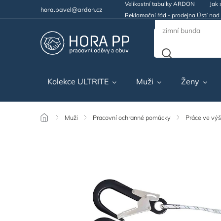
Velikostní tabulky ARDON
Jak 
hora.pavel@ardon.cz
Reklamační řád - prodejna Ústí na
Kolekce ULTRITE
Muži
Ženy
/
Muži
/
Pracovní ochranné pomůcky
/
Práce ve vý