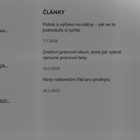
E
ČLÁNKY
Potisk a výšivka na oděvy – jak na to
jednoduše a rychle
Dámský volnočasový nazouvák ARDON®JUNO - růžová
7.7.2026
Značení pracovní obuvi, aneb jak vybrat
spravné pracovní boty
Dámské kalhoty ARDON®JASVENA šedá
14.3.2024
Nový reklamační řád pro prodejnu
16.2.2023
Tričko ARDON®ULTRITE®GO! dámské růžová