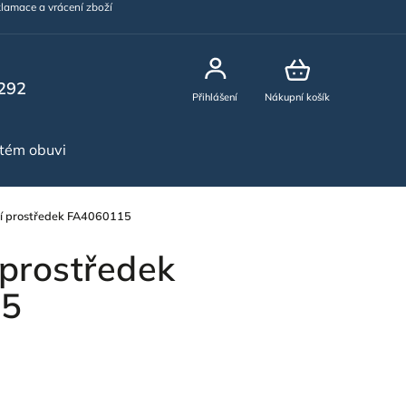
lamace a vrácení zboží
292
Přihlášení
Nákupní košík
stém obuvi
NOVINKY
í prostředek FA4060115
 prostředek
15