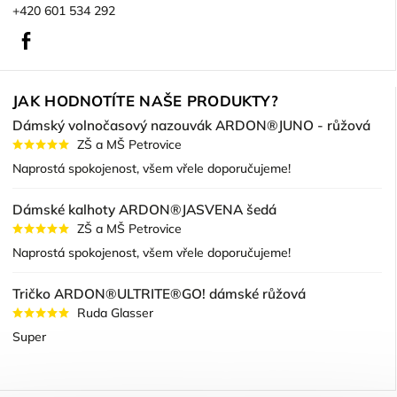
+420 601 534 292
Facebook
JAK HODNOTÍTE NAŠE PRODUKTY?
Dámský volnočasový nazouvák ARDON®JUNO - růžová
ZŠ a MŠ Petrovice
Naprostá spokojenost, všem vřele doporučujeme!
Dámské kalhoty ARDON®JASVENA šedá
ZŠ a MŠ Petrovice
Naprostá spokojenost, všem vřele doporučujeme!
Tričko ARDON®ULTRITE®GO! dámské růžová
Ruda Glasser
Super