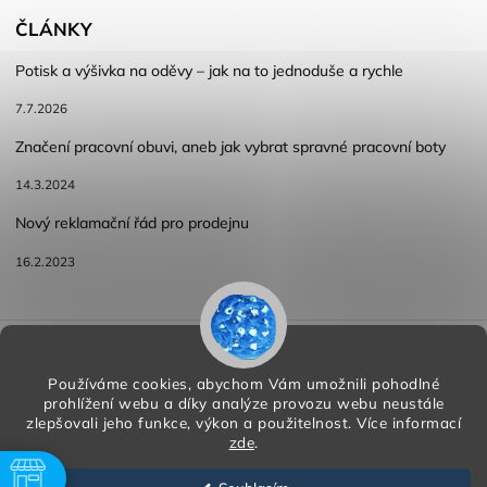
ČLÁNKY
Potisk a výšivka na oděvy – jak na to jednoduše a rychle
7.7.2026
Značení pracovní obuvi, aneb jak vybrat spravné pracovní boty
14.3.2024
Nový reklamační řád pro prodejnu
16.2.2023
Reklamace a vracení zboží
Obchodní podmínky
Podmínky ochrany osobních údajů
Používáme cookies, abychom Vám umožnili pohodlné
prohlížení webu a díky analýze provozu webu neustále
zlepšovali jeho funkce, výkon a použitelnost.
Více informací
zde
.
Copyright 2026
HORA PP s.r.o.
. Všechna práva vyhrazena.
Vytvořil
Shoptet
| Design
Shoptak.cz