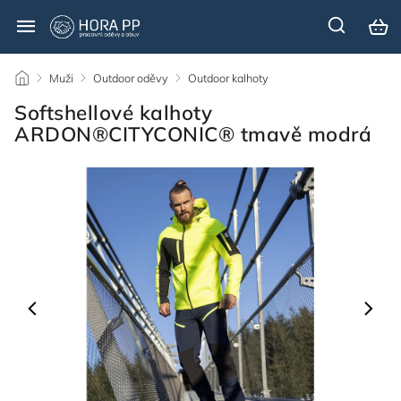
/
Muži
/
Outdoor oděvy
/
Outdoor kalhoty
/
Softshellové kalhoty
ARDON®CITYCONIC® tmavě modrá