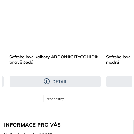
®
Softshellové kalhoty ARDON®CITYCONIC®
Softshellov
tmavě šedá
modrá
DETAIL
šedé odstíny
INFORMACE PRO VÁS