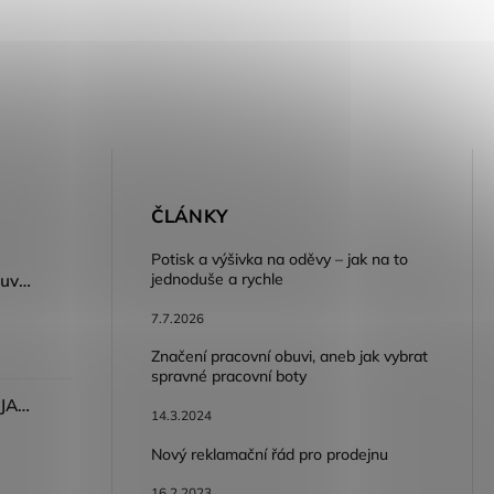
E
ČLÁNKY
Potisk a výšivka na oděvy – jak na to
jednoduše a rychle
Dámský volnočasový nazouvák ARDON®JUNO - růžová
7.7.2026
Značení pracovní obuvi, aneb jak vybrat
spravné pracovní boty
Dámské kalhoty ARDON®JASVENA šedá
14.3.2024
Nový reklamační řád pro prodejnu
16.2.2023