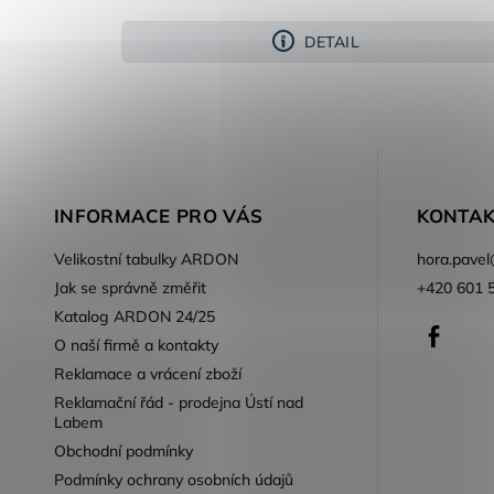
DETAIL
INFORMACE PRO VÁS
KONTAK
Velikostní tabulky ARDON
hora.pavel
Jak se správně změřit
+420 601 
Katalog ARDON 24/25
Faceb
O naší firmě a kontakty
Reklamace a vrácení zboží
Reklamační řád - prodejna Ústí nad
Labem
Obchodní podmínky
Podmínky ochrany osobních údajů