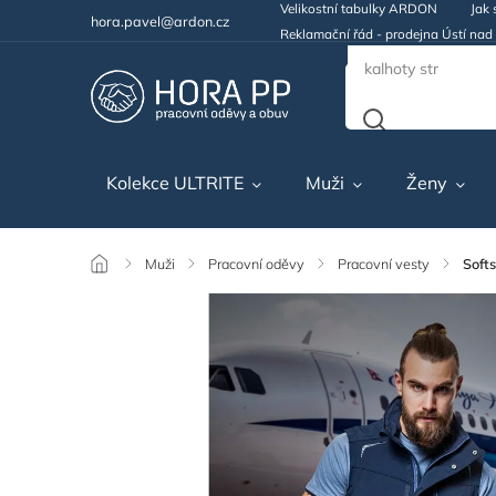
Velikostní tabulky ARDON
Jak 
hora.pavel@ardon.cz
Reklamační řád - prodejna Ústí na
Kolekce ULTRITE
Muži
Ženy
/
Muži
/
Pracovní oděvy
/
Pracovní vesty
/
Soft