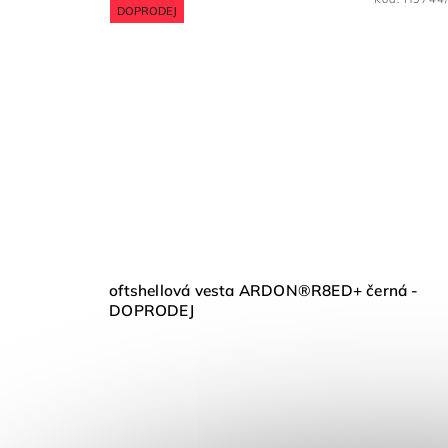
DOPRODEJ
oftshellová vesta ARDON®R8ED+ černá -
DOPRODEJ