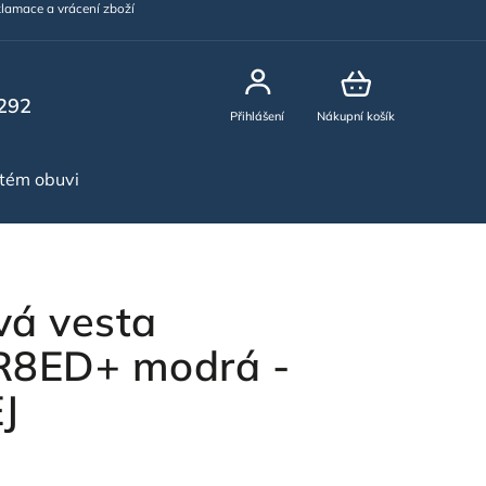
lamace a vrácení zboží
292
Přihlášení
Nákupní košík
stém obuvi
NOVINKY
vá vesta
8ED+ modrá -
J