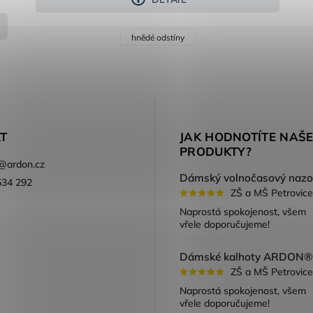
hnědé odstíny
T
JAK HODNOTÍTE NAŠ
PRODUKTY?
@
ardon.cz
534 292
ZŠ a MŠ Petrovice
ook
Naprostá spokojenost, všem
vřele doporučujeme!
ZŠ a MŠ Petrovice
Naprostá spokojenost, všem
vřele doporučujeme!