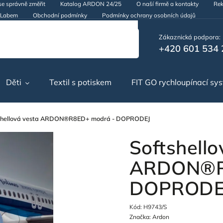
se správně změřit
Katalog ARDON 24/25
O naší firmě a kontakty
Rek
d Labem
Obchodní podmínky
Podmínky ochrany osobních údajů
Zákaznická podpora:
+420 601 534 
Děti
Textil s potiskem
FIT GO rychloupínací sy
shellová vesta ARDON®R8ED+ modrá - DOPRODEJ
Softshello
ARDON®R
DOPRODE
Kód:
H9743/S
Značka:
Ardon