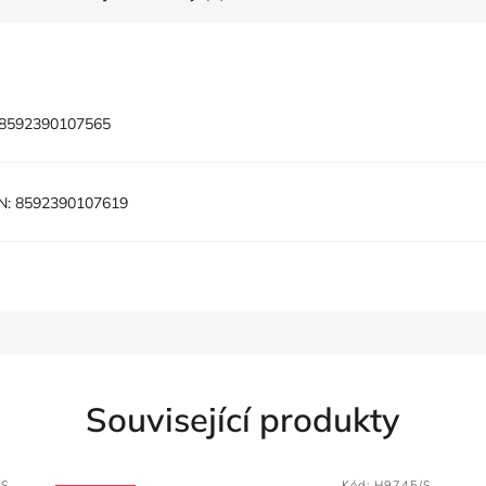
8592390107565
N:
8592390107619
Související produkty
/S
Kód:
H9745/S