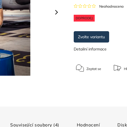
Neohodnoceno
DOPRODEJ
Zvolte variantu
Detailní informace
Zeptat se
Hl
Související soubory (4)
Hodnocení
Dis