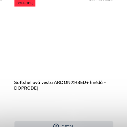
DOPRODEJ
Softshellová vesta ARDON®R8ED+ hnědá -
DOPRODEJ
DETAIL