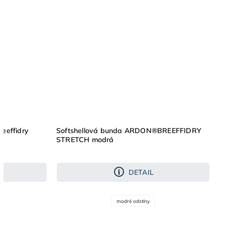
eeffidry
Softshellová bunda ARDON®BREEFFIDRY
STRETCH modrá
DETAIL
modré odstíny