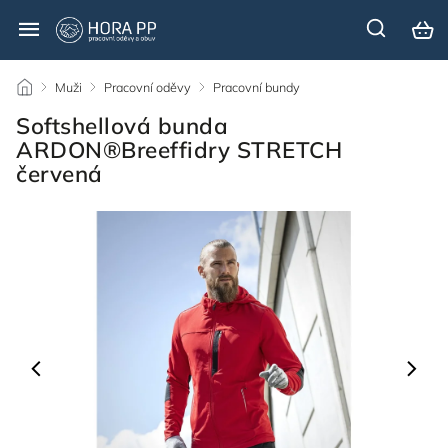
/
Muži
/
Pracovní oděvy
/
Pracovní bundy
/
Softshellová bunda
ARDON®Breeffidry STRETCH
červená