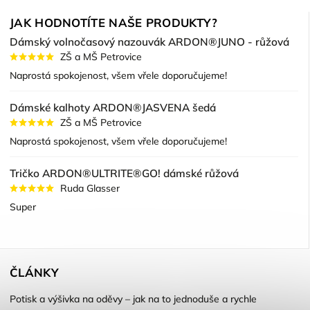
JAK HODNOTÍTE NAŠE PRODUKTY?
Dámský volnočasový nazouvák ARDON®JUNO - růžová
ZŠ a MŠ Petrovice
Naprostá spokojenost, všem vřele doporučujeme!
Dámské kalhoty ARDON®JASVENA šedá
ZŠ a MŠ Petrovice
Naprostá spokojenost, všem vřele doporučujeme!
Tričko ARDON®ULTRITE®GO! dámské růžová
Ruda Glasser
Super
ČLÁNKY
Potisk a výšivka na oděvy – jak na to jednoduše a rychle