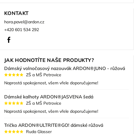
KONTAKT
hora.pavel
@
ardon.cz
+420 601 534 292
Facebook
JAK HODNOTÍTE NAŠE PRODUKTY?
Dámský volnočasový nazouvák ARDON®JUNO - růžová
ZŠ a MŠ Petrovice
Naprostá spokojenost, všem vřele doporučujeme!
Dámské kalhoty ARDON®JASVENA šedá
ZŠ a MŠ Petrovice
Naprostá spokojenost, všem vřele doporučujeme!
Tričko ARDON®ULTRITE®GO! dámské růžová
Ruda Glasser