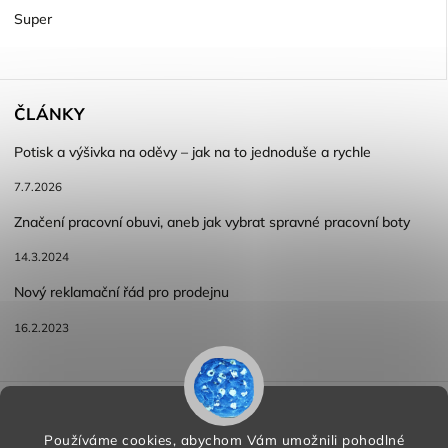
Super
ČLÁNKY
Potisk a výšivka na oděvy – jak na to jednoduše a rychle
7.7.2026
Značení pracovní obuvi, aneb jak vybrat spravné pracovní boty
14.3.2024
Nový reklamační řád pro prodejnu
16.2.2023
Reklamace a vracení zboží
Obchodní podmínky
Podmínky ochrany osobních údajů
Používáme cookies, abychom Vám umožnili pohodlné