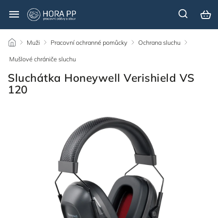
/
Muži
/
Pracovní ochranné pomůcky
/
Ochrana sluchu
/
Mušlové chrániče sluchu
/
Sluchátka Honeywell Verishield VS
120