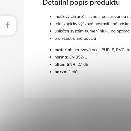
Detailní popis produktu
mušlový chránič sluchu s polstrovanou n
Facebook
teleskopicky výškově nastavitelná páska
unikátní systém tlumení hluku na optimáln
pro všestranné použití
materiál:
nerezová ocel, PUR-E, PVC, te
norma:
EN 352-1
útlum SNR:
27 dB
barva:
šedá