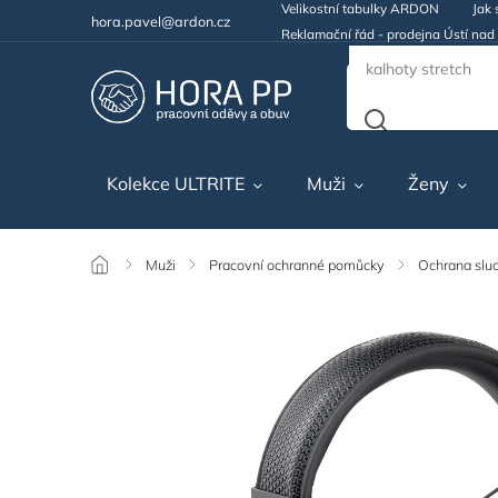
Velikostní tabulky ARDON
Jak 
hora.pavel@ardon.cz
Reklamační řád - prodejna Ústí na
Kolekce ULTRITE
Muži
Ženy
/
Muži
/
Pracovní ochranné pomůcky
/
Ochrana slu