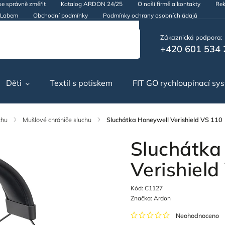
se správně změřit
Katalog ARDON 24/25
O naší firmě a kontakty
Rek
d Labem
Obchodní podmínky
Podmínky ochrany osobních údajů
Zákaznická podpora:
+420 601 534 
Děti
Textil s potiskem
FIT GO rychloupínací sy
chu
/
Mušlové chrániče sluchu
/
Sluchátka Honeywell Verishield VS 110
Sluchátka
Verishiel
Kód:
C1127
Značka:
Ardon
Neohodnoceno