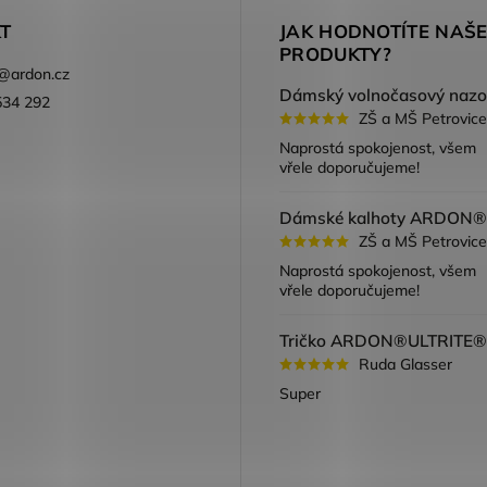
T
JAK HODNOTÍTE NAŠ
PRODUKTY?
@
ardon.cz
534 292
ZŠ a MŠ Petrovice
ook
Naprostá spokojenost, všem
vřele doporučujeme!
ZŠ a MŠ Petrovice
Naprostá spokojenost, všem
vřele doporučujeme!
Ruda Glasser
Super