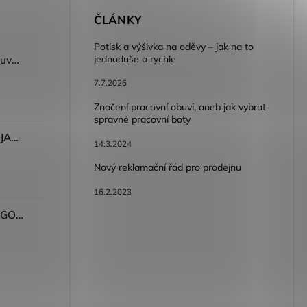
E
ČLÁNKY
Potisk a výšivka na oděvy – jak na to
jednoduše a rychle
Dámský volnočasový nazouvák ARDON®JUNO - růžová
7.7.2026
Značení pracovní obuvi, aneb jak vybrat
spravné pracovní boty
Dámské kalhoty ARDON®JASVENA šedá
14.3.2024
Nový reklamační řád pro prodejnu
16.2.2023
Tričko ARDON®ULTRITE®GO! dámské růžová