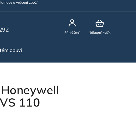
lamace a vrácení zboží
292
Přihlášení
Nákupní košík
stém obuvi
NOVINKY
 Honeywell
d VS 110