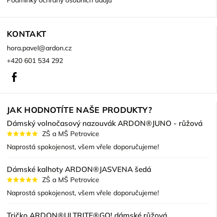
Podmínky ochrany osobních údajů
KONTAKT
hora.pavel
@
ardon.cz
+420 601 534 292
Facebook
JAK HODNOTÍTE NAŠE PRODUKTY?
Dámský volnočasový nazouvák ARDON®JUNO - růžová
ZŠ a MŠ Petrovice
Naprostá spokojenost, všem vřele doporučujeme!
Dámské kalhoty ARDON®JASVENA šedá
ZŠ a MŠ Petrovice
Naprostá spokojenost, všem vřele doporučujeme!
Tričko ARDON®ULTRITE®GO! dámské růžová