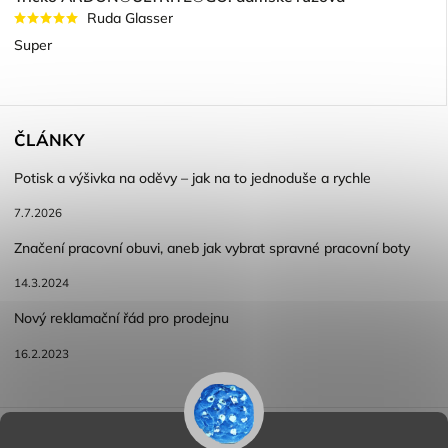
Ruda Glasser
Super
ČLÁNKY
Potisk a výšivka na oděvy – jak na to jednoduše a rychle
7.7.2026
Značení pracovní obuvi, aneb jak vybrat spravné pracovní boty
14.3.2024
Nový reklamační řád pro prodejnu
16.2.2023
Reklamace a vracení zboží
Obchodní podmínky