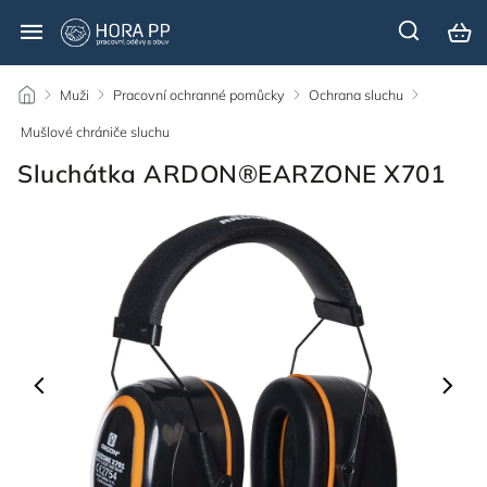
/
Muži
/
Pracovní ochranné pomůcky
/
Ochrana sluchu
/
Mušlové chrániče sluchu
/
Sluchátka ARDON®EARZONE X701