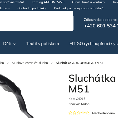
se správně změřit
Katalog ARDON 24/25
O naší firmě a kontakty
Rek
d Labem
Obchodní podmínky
Podmínky ochrany osobních údajů
Zákaznická podpora:
+420 601 534 
Děti
Textil s potiskem
FIT GO rychloupínací sy
chu
/
Mušlové chrániče sluchu
/
Sluchátka ARDON®4EAR M51
Sluchátk
M51
Kód:
C4015
Značka:
Ardon
Neohodnoceno