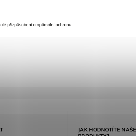
alé přizpůsobení a optimální ochranu
T
JAK HODNOTÍTE NAŠ
PRODUKTY?