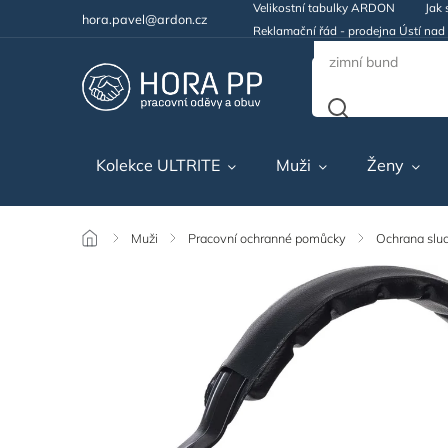
Velikostní tabulky ARDON
Jak 
hora.pavel@ardon.cz
Reklamační řád - prodejna Ústí na
Kolekce ULTRITE
Muži
Ženy
/
Muži
/
Pracovní ochranné pomůcky
/
Ochrana slu