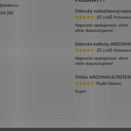
@
ardon.cz
534 292
ZŠ a MŠ Petrovice
ook
Naprostá spokojenost, všem
vřele doporučujeme!
ZŠ a MŠ Petrovice
Naprostá spokojenost, všem
vřele doporučujeme!
Ruda Glasser
Super
a vracení zboží
Obchodní podmínky
Podmínky ochrany oso