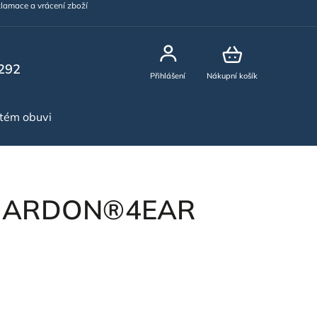
lamace a vrácení zboží
292
Přihlášení
Nákupní košík
stém obuvi
NOVINKY
a ARDON®4EAR