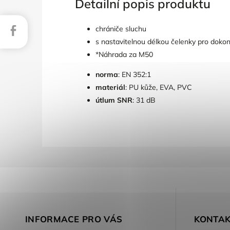
Detailní popis produktu
Facebook
chrániče sluchu
s nastavitelnou délkou čelenky pro dokon
*Náhrada za M50
norma
: EN 352:1
materiál
: PU kůže, EVA, PVC
útlum SNR
: 31 dB
INFORMACE PRO VÁS
KONTAK