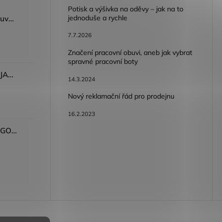
Potisk a výšivka na oděvy – jak na to
jednoduše a rychle
Dámský volnočasový nazouvák ARDON®JUNO - růžová
7.7.2026
Značení pracovní obuvi, aneb jak vybrat
spravné pracovní boty
Dámské kalhoty ARDON®JASVENA šedá
14.3.2024
Nový reklamační řád pro prodejnu
16.2.2023
Tričko ARDON®ULTRITE®GO! dámské růžová
bních údajů