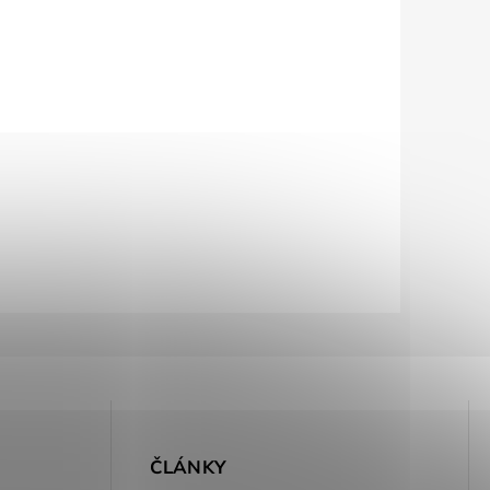
E
ČLÁNKY