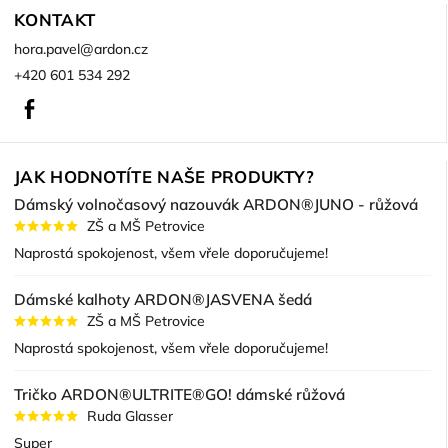
KONTAKT
hora.pavel
@
ardon.cz
+420 601 534 292
Facebook
JAK HODNOTÍTE NAŠE PRODUKTY?
Dámský volnočasový nazouvák ARDON®JUNO - růžová
ZŠ a MŠ Petrovice
Naprostá spokojenost, všem vřele doporučujeme!
Dámské kalhoty ARDON®JASVENA šedá
ZŠ a MŠ Petrovice
Naprostá spokojenost, všem vřele doporučujeme!
Tričko ARDON®ULTRITE®GO! dámské růžová
Ruda Glasser
Super