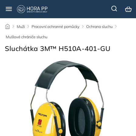
/
Muži
/
Pracovní ochranné pomůcky
/
Ochrana sluchu
/
Mušlové chrániče sluchu
/
Sluchátka 3M™ H510A-401-GU